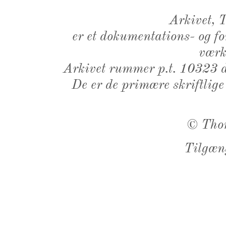
Arkivet,
er et dokumentations- og f
værk,
Arkivet rummer p.t. 10323 d
De er de primære skriftlige
©
Tho
Tilgæn