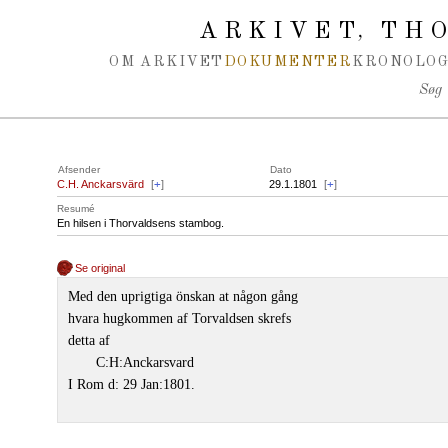
Spring navigation over
ARKIVET
THO
,
OM ARKIVET
DOKUMENTER
KRONOLOG
Søg
Afsender
Dato
C.H. Anckarsvärd
[
+
]
29.1.1801
[
+
]
Resumé
En hilsen i Thorvaldsens stambog.
Se original
Med den uprigtiga önskan at någon gång
hvara hugkommen af Torvaldsen skrefs
detta af
C:H:Anckarsvard
I Rom d: 29 Jan:1801.