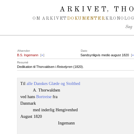
Spring navigation over
ARKIVET
THO
,
OM ARKIVET
DOKUMENTER
KRONOLOG
Søg
Afsender
Dato
B.S. Ingemann
[
+
]
Sandsynligvis medio august 1820
[
Resumé
Dedikation til Thorvaldsen i
Reiselyren
(1820).
Til
alle Danskes Glæde og Stolthed
A. Thorwaldsen
ved hans
Bortreise
fra
Danmark
med inderlig Hengivenhed
August 1820
Ingemann