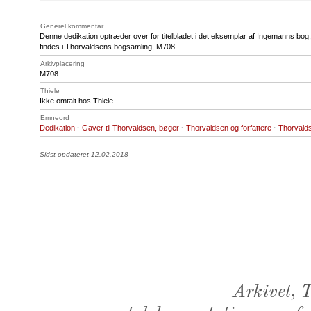
Generel kommentar
Denne dedikation optræder over for titelbladet i det eksemplar af Ingemanns bog
findes i Thorvaldsens bogsamling, M708.
Arkivplacering
M708
Thiele
Ikke omtalt hos Thiele.
Emneord
Dedikation
·
Gaver til Thorvaldsen, bøger
·
Thorvaldsen og forfattere
·
Thorvald
Sidst opdateret 12.02.2018
Arkivet,