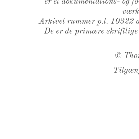
er et dokumentations- og f
værk,
Arkivet rummer p.t. 10322 d
De er de primære skriftlige
©
Tho
Tilgæn