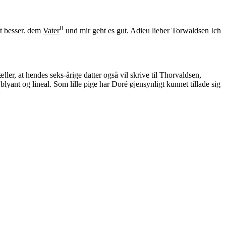
II
zt besser. dem
Vater
und mir geht es gut. Adieu lieber Torwaldsen Ich
ller, at hendes seks-årige datter også vil skrive til Thorvaldsen,
yant og lineal. Som lille pige har Doré øjensynligt kunnet tillade sig