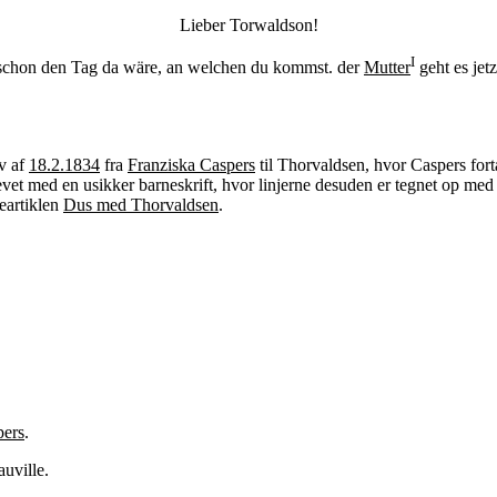
Lieber Torwaldson!
I
r schon den Tag da wäre, an welchen du kommst. der
Mutter
geht es jet
ev af
18.2.1834
fra
Franziska Caspers
til Thorvaldsen, hvor Caspers fortæ
t med en usikker barneskrift, hvor linjerne desuden er tegnet op med bl
ceartiklen
Dus med Thorvaldsen
.
pers
.
uville.