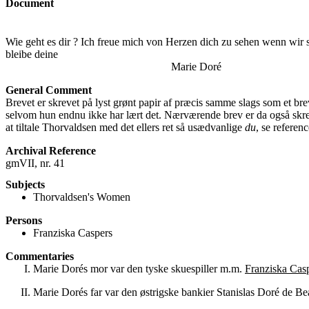
Document
Wie geht es dir ? Ich freue mich von Herzen dich zu sehen wenn wi
bleibe deine
Marie Doré
General Comment
Brevet er skrevet på lyst grønt papir af præcis samme slags som et br
selvom hun endnu ikke har lært det. Nærværende brev er da også skreve
at tiltale Thorvaldsen med det ellers ret så usædvanlige
du
, se referen
Archival Reference
gmVII, nr. 41
Subjects
Thorvaldsen's Women
Persons
Franziska Caspers
Commentaries
Marie Dorés mor var den tyske skuespiller m.m.
Franziska Cas
Marie Dorés far var den østrigske bankier Stanislas Doré de Bea