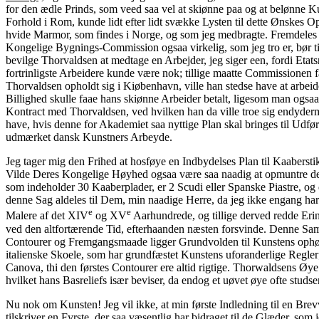
for den ædle Prinds, som veed saa vel at skiønne paa og at belønne 
Forhold i Rom, kunde lidt efter lidt svække Lysten til dette Ønskes Op
hvide Marmor, som findes i Norge, og som jeg medbragte. Fremdeles vi
Kongelige Bygnings-Commission ogsaa virkelig, som jeg tro er, bør t
bevilge Thorvaldsen at medtage en Arbejder, jeg siger een, fordi Etatsr
fortrinligste Arbeidere kunde være nok; tillige maatte Commissionen 
Thorvaldsen opholdt sig i Kiøbenhavn, ville han stedse have at arbei
Billighed skulle faae hans skiønne Arbeider betalt, ligesom man ogsaa 
Kontract med Thorvaldsen, ved hvilken han da ville troe sig endyder
have, hvis denne for Akademiet saa nyttige Plan skal bringes til Udf
udmærket dansk Kunstners Arbeyde.
Jeg tager mig den Frihed at hosføye en Indbydelses Plan til Kaabers
Vilde Deres Kongelige Høyhed ogsaa være saa naadig at opmuntre dett
som indeholder 30 Kaaberplader, er 2 Scudi eller Spanske Piastre, og
denne Sag aldeles til Dem, min naadige Herre, da jeg ikke engang har 
e
e
Malere af det XIV
og XV
Aarhundrede, og tillige derved redde Eri
ved den altfortærende Tid, efterhaanden næsten forsvinde. Denne Saml
Contourer og Fremgangsmaade ligger Grundvolden til Kunstens ophøyed
italienske Skoele, som har grundfæstet Kunstens uforanderlige Regler; 
Canova, thi den førstes Contourer ere altid rigtige. Thorwaldsens Øye
hvilket hans Basreliefs især beviser, da endog et uøvet øye ofte studser
Nu nok om Kunsten! Jeg vil ikke, at min første Indledning til en Bre
tilskriver en Fyrste, der saa væsentlig har bidraget til de Glæder,