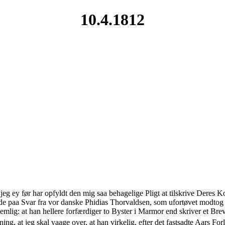
10.4.1812
jeg ey før har opfyldt den mig saa behagelige Pligt at tilskrive Deres 
tede paa Svar fra vor danske Phidias Thorvaldsen, som ufortøvet modt
nemlig: at han hellere forfærdiger to Byster i Marmor end skriver et B
g, at jeg skal vaage over, at han virkelig, efter det fastsadte Aars Forl