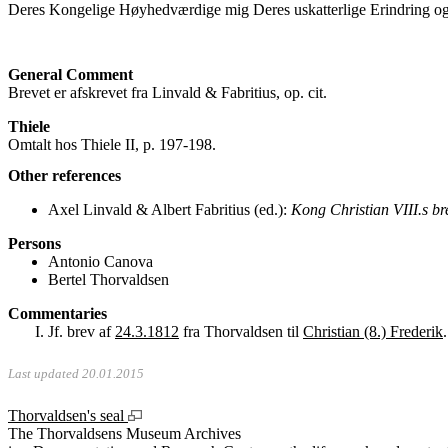
Deres Kongelige Høyhedværdige mig Deres uskatterlige Erindring o
General Comment
Brevet er afskrevet fra Linvald & Fabritius, op. cit.
Thiele
Omtalt hos Thiele II, p. 197-198.
Other references
Axel Linvald & Albert Fabritius (ed.):
Kong Christian VIII.s br
Persons
Antonio Canova
Bertel Thorvaldsen
Commentaries
Jf. brev af
24.3.1812
fra Thorvaldsen til
Christian (8.) Frederik
.
Last updated 20.01.2015
Thorvaldsen's seal
The Thorvaldsens Museum Archives