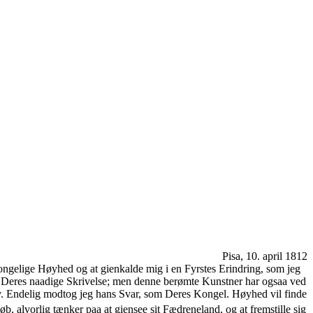
Pisa, 10. april 1812
Kongelige Høyhed og at gienkalde mig i en Fyrstes Erindring, som jeg
og Deres naadige Skrivelse; men denne berømte Kunstner har ogsaa ved
rev. Endelig modtog jeg hans Svar, som Deres Kongel. Høyhed vil finde
øb, alvorlig tænker paa at giensee sit Fædreneland, og at fremstille sig