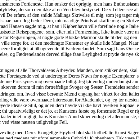
Kunstnerens Fortieneste. Han ønsker det oprigtig, men hans Enthousiasm
fyldelse, dersom den ikke af en Ven blev bestyrket. De vil ellers see af
l De erfare, af den snilde Mallings Skrivelse til mig, som jeg tager 
ilstaae ham. Jeg beder Dem, min naadige Prinds at skaffe mig en Skriv
aad Hansen sagde mig, at han i Kiøbenhavn ville forefinde nogle Italiener
fastsætte Reisepengene, som, efter min Formeening, ikke kunde være mi
de for Regiæringen, at nogle gode Blokke Marmor skulle til den og den T
ville sørge for, at den medbragte Kunstner ey skulle lide Mangel. Naar 
meere forpligtet at tilbagevende til Fædrenelandet. Som sagt hans Øn
ørelse, og Fædrenelandet derved tillige faae Leylighed at pryde de nye
tikningen af alle Thorvaldsens Arbeyder. Manden, som stikker dem, sk
e Foretagende ved at undertegne Deres Navn for nogle Exemplarer, saa 
 denne Priis synes mig overmaade billig. Jeg tør endog underdanigst a
skreven derom til min fortreffelige Svoger og Søster. Fremdeles sender 
ndringen om, hvad visse berømte Mænd engang har virket for den italie
ing ville være overmaade interessant for Akademiet, og jeg tør næsten 
e idealske Stiil, og uden dem havde vi ikke havt hverken Raphael elle
thi upaatvivleligt er det jo, at Kunstens første og fornemste Regel er r
 taaler intet urigtigt; hans Kunstner Aand skuer endog det allermindst
 ved visse næsten utilgivelige Feil.
vvexling med Deres Kongelige Høyhed blot skal indbefatte Kunst Sager. 
 som jeg nød medens mit uforglæmmelige Ophold i Kiøbenhavn. Tak være 