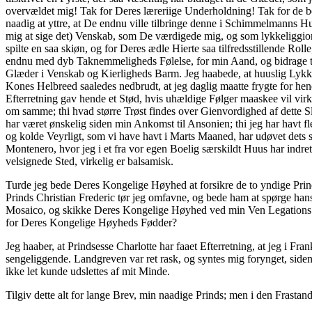
overvældet mig! Tak for Deres læreriige Underholdning! Tak for de be
naadig at yttre, at De endnu ville tilbringe denne i Schimmelmanns Huu
mig at sige det) Venskab, som De værdigede mig, og som lykkeliggio
spilte en saa skiøn, og for Deres ædle Hierte saa tilfredsstillende 
endnu med dyb Taknemmeligheds Følelse, for min Aand, og bidrage til 
Glæder i Venskab og Kierligheds Barm. Jeg haabede, at huuslig Lykk
Kones Helbreed saaledes nedbrudt, at jeg daglig maatte frygte for h
Efterretning gav hende et Stød, hvis uhældige Følger maaskee vil vir
om samme; thi hvad større Trøst findes over Gienvordighed af dette Sl
har været ønskelig siden min Ankomst til Ansonien; thi jeg har havt fl
og kolde Veyrligt, som vi have havt i Marts Maaned, har udøvet dets s
Montenero, hvor jeg i et fra vor egen Boelig særskildt Huus har indr
velsignede Sted, virkelig er balsamisk.
Turde jeg bede Deres Kongelige Høyhed at forsikre de to yndige Prin
Prinds Christian Frederic tør jeg omfavne, og bede ham at spørge hans
Mosaico, og skikke Deres Kongelige Høyhed ved min Ven Legations 
for Deres Kongelige Høyheds Fødder?
Jeg haaber, at Prindsesse Charlotte har faaet Efterretning, at jeg i 
sengeliggende. Landgreven var ret rask, og syntes mig forynget, sid
ikke let kunde udslettes af mit Minde.
Tilgiv dette alt for lange Brev, min naadige Prinds; men i den Frastan