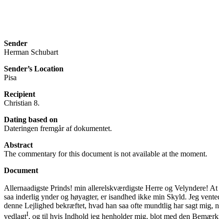
Sender
Herman Schubart
Sender’s Location
Pisa
Recipient
Christian 8.
Dating based on
Dateringen fremgår af dokumentet.
Abstract
The commentary for this document is not available at the moment.
Document
Allernaadigste Prinds! min allerelskværdigste Herre og Velyndere! At 
saa inderlig ynder og høyagter, er isandhed ikke min Skyld. Jeg ven
denne Lejlighed bekræftet, hvad han saa ofte mundtlig har sagt mig, 
I
vedlagt
, og til hvis Indhold jeg henholder mig, blot med den Bemærknin