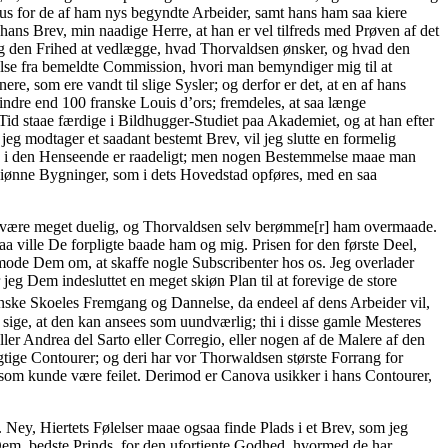
us for de af ham nys begyndte Arbeider, samt hans ham saa kiere
 hans Brev, min naadige Herre, at han er vel tilfreds med Prøven af det
mig den Frihed at vedlægge, hvad Thorvaldsen ønsker, og hvad den
else fra bemeldte Commission, hvori man bemyndiger mig til at
e, som ere vandt til slige Sysler; og derfor er det, at en af hans
ndre end 100 franske Louis d’ors; fremdeles, at saa længe
id staae færdige i Bildhugger-Studiet paa Akademiet, og at han efter
jeg modtager et saadant bestemt Brev, vil jeg slutte en formelig
ske i den Henseende er raadeligt; men nogen Bestemmelse maae man
 skiønne Bygninger, som i dets Hovedstad opføres, med en saa
al være meget duelig, og Thorvaldsen selv berømme[r] ham overmaade.
ville De forpligte baade ham og mig. Prisen for den første Deel,
nmode Dem om, at skaffe nogle Subscribenter hos os. Jeg overlader
jeg Dem indesluttet en meget skiøn Plan til at forevige de store
nske Skoeles Fremgang og Dannelse, da endeel af dens Arbeider vil,
sige, at den kan ansees som uundværlig; thi i disse gamle Mesteres
r Andrea del Sarto eller Corregio, eller nogen af de Malere af den
igtige Contourer; og deri har vor Thorwaldsen største Forrang for
e, som kunde være feilet. Derimod er Canova usikker i hans Contourer,
Ney, Hiertets Følelser maae ogsaa finde Plads i et Brev, som jeg
Dem, bedste Prinds, for den ufortiente Godhed, hvormed de har