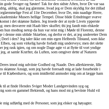
in gode Svoger og Søster! Tak for den sidste Aften, hvor De var saa
rig, aldrig, skal jeg glæmme, hvad jeg er Dem skyldig for det (tillad
uforglæmmelige Fest af 11te December, hvor De, min naadige Herre,
re Akademiske Musers hellige Tempel. Disse blide Erindringer svæve
st i det skiønne Italien. Jeg troede der at nyde Livets ypperste
 men desværre mit Haab blev skuffet; thi jeg fandt min elskede
m hun modtog netop da hun var reist mig i Møde til Florentz, denne
e i denne min ublide Skiæbne, og derfor er det, at jeg underetter Dem
g Deel i den? Jeg taler ikke om min egen Helbreds Tilstand, som ikke
e Elben, og som virkelig havde forladt mig underveys; men det slette
jeg rask igien, og om nogle Dage agte vi at flytte til vort yndige
 jeg, at samle Kræfter, da Luften, som omgiver dette af Naturen
eres imod mig udviiste Godhed og Naade. Den allerkiereste, lille
s skiønne Ansigt, som jeg havde foresadt mig at lade forarbeide i
 til Kiøbenhavn, og som imidlertid anmoder mig om at lægge ham
 nok til at finde Hendes Sviger Moder Landgrevinden syg og
 mig som en gammel Bekiendt, og hans mod mi g beviiste Huld vil
lde mig udførlig med de Personer, som jeg elsker og høyagter.