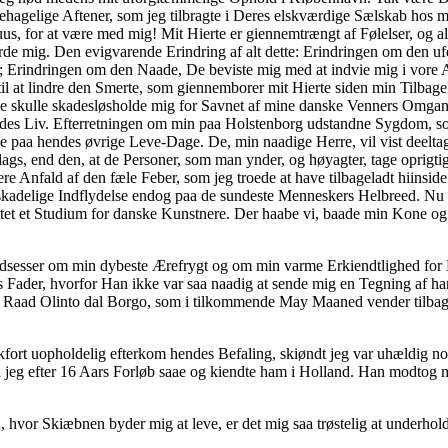
hagelige Aftener, som jeg tilbragte i Deres elskværdige Sælskab hos m
s, for at være med mig! Mit Hierte er giennemtrængt af Følelser, og ald
rde mig. Den evigvarende Erindring af alt dette: Erindringen om den 
Rolle; Erindringen om den Naade, De beviste mig med at indvie mig i vo
at lindre den Smerte, som giennemborer mit Hierte siden min Tilbagekom
e skulle skadesløsholde mig for Savnet af mine danske Venners Omgang;
endes Liv. Efterretningen om min paa Holstenborg udstandne Sygdom, so
ke paa hendes øvrige Leve-Dage. De, min naadige Herre, vil vist deeltag
ags, end den, at de Personer, som man ynder, og høyagter, tage oprigti
ere Anfald af den fæle Feber, som jeg troede at have tilbageladt hiinsid
kadelige Indflydelse endog paa de sundeste Menneskers Helbreed. Nu er 
ettet et Studium for danske Kunstnere. Der haabe vi, baade min Kone og
dsesser om min dybeste Ærefrygt og om min varme Erkiendtlighed for D
 Fader, hvorfor Han ikke var saa naadig at sende mig en Tegning af han
Raad Olinto dal Borgo, som i tilkommende May Maaned vender tilbage
Frankfort uopholdelig efterkom hendes Befaling, skiøndt jeg var uhældig
en jeg efter 16 Aars Forløb saae og kiendte ham i Holland. Han modtog
d, hvor Skiæbnen byder mig at leve, er det mig saa trøstelig at underho