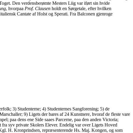
 Toget. Den verdensberømte Mesters Liig var iført sin hvide
ung
, hvorpaa
Prof. Clausen
holdt en Sørgetale, efter hvilken
taliensk Cantate af Holst og Sperati. Fra Balconen gjenroge
folk; 3) Studenterne; 4) Studenternes Sangforening; 5) de
rschaller; 9) Ligets der bares af 24 Kunstnere, hvoraf de fleste vare
pel; paa dens ene Side saaes Parcerne, paa den anden Victoria;
fra syv private Skolers Elever. Endelig var over Ligets Hoved
s. Kgl. H. Kronprindsen, repræsenterende Hs. Maj. Kongen, og som