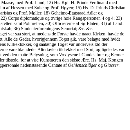
. Maase, med Prof. Lund; 12) Hs. Kgl. H. Prinds Ferdinand med
elm af Hessen med Suite og Prof. Høyen; 15) Hs. D. Prinds Christian
Carisius og Prof. Møller; 18) Geheime-Etatsraad Adler og
 22) Corps diplomatique og øvrige høie Rangspersoner, 4 og 4; 23)
etten samt Politiretten; 30) Officiererne af Sø-Etaten; 31) af Land-
ntskab; 36) Studenterforeningens Senoriat; &c. &c.
Toget var saa stort, at medens de Første havde naaet Kirken, havde de
et. Alle de Gader, hvorigjennem Toget gik, vare belagte med hvidt
ens Kirkeklokker, og saalænge Toget var underveis lød der
rne vare blændede. Altertavlen tildækket med Sort, og ligeledes var
et ved den matte Belysning, som Voxlysene i Candelabrer og Kroner
 tilstede, for at vise Kunstneren den sidste Ære. Hs. Maj. Kongen
ngpersonale nedenstaaende Cantate af
Oehlenschläger
og
Glaeser
: