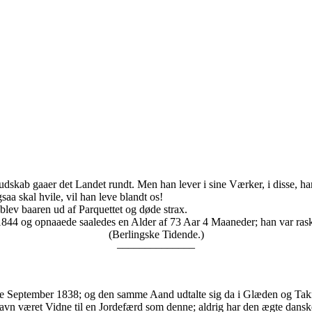
skab gaaer det Landet rundt. Men han lever i sine Værker, i disse, ha
a skal hvile, vil han leve blandt os!
blev baaren ud af Parquettet og døde strax.
 og opnaaede saaledes en Alder af 73 Aar 4 Maaneder; han var rask og 
(Berlingske Tidende.)
––––––––––––––
 September 1838; og den samme Aand udtalte sig da i Glæden og Takne
n været Vidne til en Jordefærd som denne; aldrig har den ægte danske Aa