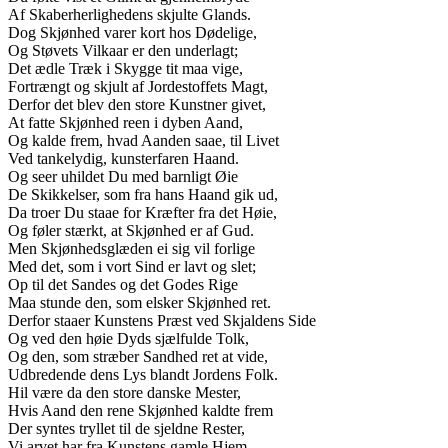
Af Skaberherlighedens skjulte Glands.
Dog Skjønhed varer kort hos Dødelige,
Og Støvets Vilkaar er den underlagt;
Det ædle Træk i Skygge tit maa vige,
Fortrængt og skjult af Jordestoffets Magt,
Derfor det blev den store Kunstner givet,
At fatte Skjønhed reen i dyben Aand,
Og kalde frem, hvad Aanden saae, til Livet
Ved tankelydig, kunsterfaren Haand.
Og seer uhildet Du med barnligt Øie
De Skikkelser, som fra hans Haand gik ud,
Da troer Du staae for Kræfter fra det Høie,
Og føler stærkt, at Skjønhed er af Gud.
Men Skjønhedsglæden ei sig vil forlige
Med det, som i vort Sind er lavt og slet;
Op til det Sandes og det Godes Rige
Maa stunde den, som elsker Skjønhed ret.
Derfor staaer Kunstens Præst ved Skjaldens Side
Og ved den høie Dyds sjælfulde Tolk,
Og den, som stræber Sandhed ret at vide,
Udbredende dens Lys blandt Jordens Folk.
Hil være da den store danske Mester,
Hvis Aand den rene Skjønhed kaldte frem
Der syntes tryllet til de sjeldne Rester,
Vi arvet har fra Kunstens gamle Hjem.