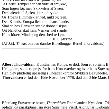
Ja Christi Tempel har han vidst at smykke,
Som Ingen før, med Skikkelser af Steen,
Der, talende til Sjelen, klart udtrykke
Os Troens Himmelskjønhed, mild og reen.
Den Krands, Europa fletter om hans Pande,
Skal da hos Dansken straale dobbelt skjøn,
Og blandt os skal hans Værker viet stande,
Hans Idræts Minder, og dens bedste Løn.
H.C. Ørsted.
(Af
J.M: Thiele
, om den danske Billedhugger Bertel Thorvaldsen.)
––––––––––––––––––––––––
Albert Thorvaldsen
, Kunstnernes Konge, er død. Som et Sorgens Bud
Helligdom, som er oprejst for hans Kunstværker og hvor hans Støv ogsa
Han blev pludselig upasselig i Theatret kort for Stykkets Begyndelse, 
Thorvaldsen
er fød den 19de November 1770, død den 24de Marts 1844
Efter lang Fraværelse besteg
Thorvaldsen
Fædrelandets Kyst den 17de
opfattet og paaskjønnet sin store Søns høie Værd. Aldrig har Kjøbenhav