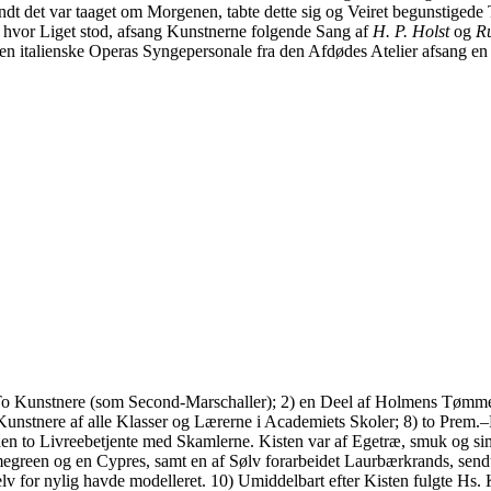
jøndt det var taaget om Morgenen, tabte dette sig og Veiret begunstigede
hvor Liget stod, afsang Kunstnerne folgende Sang af
H. P. Holst
og
R
n italienske Operas Syngepersonale fra den Afdødes Atelier afsang en i
) To Kunstnere (som Second-Marschaller); 2) en Deel af Holmens Tømmer
stnere af alle Klasser og Lærerne i Academiets Skoler; 8) to Prem.–Ma
n to Livreebetjente med Skamlerne. Kisten var af Egetræ, smuk og sim
reen og en Cypres, samt en af Sølv forarbeidet Laurbærkrands, sendt 
selv for nylig havde modelleret. 10) Umiddelbart efter Kisten fulgte H