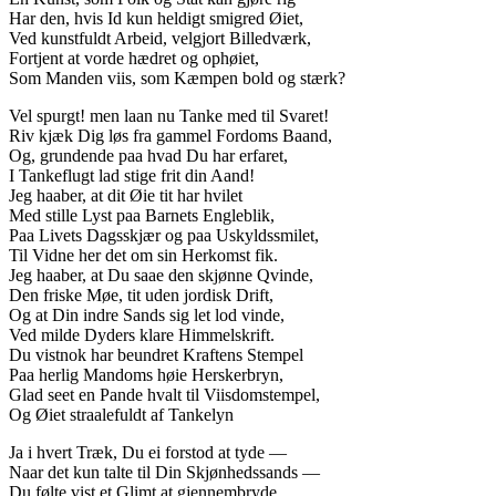
Har den, hvis Id kun heldigt smigred Øiet,
Ved kunstfuldt Arbeid, velgjort Billedværk,
Fortjent at vorde hædret og ophøiet,
Som Manden viis, som Kæmpen bold og stærk?
Vel spurgt! men laan nu Tanke med til Svaret!
Riv kjæk Dig løs fra gammel Fordoms Baand,
Og, grundende paa hvad Du har erfaret,
I Tankeflugt lad stige frit din Aand!
Jeg haaber, at dit Øie tit har hvilet
Med stille Lyst paa Barnets Engleblik,
Paa Livets Dagsskjær og paa Uskyldssmilet,
Til Vidne her det om sin Herkomst fik.
Jeg haaber, at Du saae den skjønne Qvinde,
Den friske Møe, tit uden jordisk Drift,
Og at Din indre Sands sig let lod vinde,
Ved milde Dyders klare Himmelskrift.
Du vistnok har beundret Kraftens Stempel
Paa herlig Mandoms høie Herskerbryn,
Glad seet en Pande hvalt til Viisdomstempel,
Og Øiet straalefuldt af Tankelyn
Ja i hvert Træk, Du ei forstod at tyde —
Naar det kun talte til Din Skjønhedssands —
Du følte vist et Glimt at gjennembryde