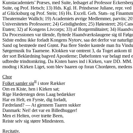
Kunstacademiets’ Præses, med Suite, ledsaget af Professor Eckersbe
Suite, og Prof. Hetsch; 13) Hds. Kgl. H. Prindsesse Juliane, repr. 
af Glücksburg og Prof. Stein; 16) Hs. Excell. Geh. Stats- og Finants
Theatermaler Wallich; 19) Academiets øvrige Medlemmer, parviis; 20)
Universitetets Professorer; 24) Geistligheden; 25) Høiesteret; 26) Ca
Etaten; 32) af Kongens Livcorps; 33) af Borgermilitairet; 34) Haand
Da Processionen var tilende, flyttede Haandværkslaugene sig til Følget
Sidste endnu ikke forladt Kongens Nytorv, saa det derfor var naturli
Sand og bestrøede med Grønt. Paa flere Steder kastede man fra Vindu
Sørgemusik fra Taarnene. Klokken var omtrent 3, da Toget ankom til K
der sort Beklædning bagved Apostlerne; Døbefonten var belagt med e
udbredte trindtomkring. Da Kisten bares ind i Kirken, vare DD. MM.
modtog i Kirken Liget, som blev baaren op foran Chordøren, medens d
Chor
II
Folket samler sig
i store Rækker
Om en Kiste, hen i Kirken sat;
Rige Hæderstegn dens Laag bedækker
Har en Helt, en Fyrste, dig forladt,
Fædreland? — At gjennem Taaren sukker
Danmark: Nei! det var en Billedhugger!
Men ei Helten, over trætte Been,
Reiste selv sig større Mindesteen.
Recitativ.