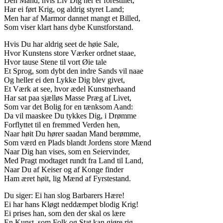
Den Mand, hvis Liv Dig her er forestillet,
Har ei ført Krig, og aldrig styret Land;
Men har af Marmor dannet mangt et Billed,
Som viser klart hans dybe Kunstforstand.
Hvis Du har aldrig seet de høie Sale,
Hvor Kunstens store Værker ordnet staae,
Hvor tause Stene til vort Øie tale
Et Sprog, som dybt den indre Sands vil naae
Og heller ei den Lykke Dig blev givet,
Et Værk at see, hvor ædel Kunstnerhaand
Har sat paa sjælløs Masse Præg af Livet,
Som var det Bolig for en tænksom Aand:
Da vil maaskee Du tykkes Dig, i Drømme
Forflyttet til en fremmed Verden hen,
Naar høit Du hører saadan Mand berømme,
Som værd en Plads blandt Jordens store Mænd
Naar Dig han vises, som en Seiervinder,
Med Pragt modtaget rundt fra Land til Land,
Naar Du af Keiser og af Konge finder
Ham æret høit, lig Mænd af Fyrstestand.
Du siger: Ei han slog Barbarers Hære!
Ei har hans Kløgt neddæmpet blodig Krig!
Ei prises han, som den der skal os lære
En Kunst, som Folk og Stat kan gjøre rig