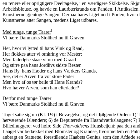
en renere eller oprigtigere Deeltagelse, i en værdigere Skikkelse. Sk
Arbeidsblouse, og havde en Laurbærkrands om Panden. I Antiksalen, 
Kunstnerne gjentoge Sangen. Derpaa bares Liget ned i Porten, hvor de
Kunstnerne atter Sangen, medens Liget udbares.
I
Med tunge, tunge Taarer
Vi bære Danmarks Stolthed nu til Graven.
Her, hvor vi lytted til hans Vink og Raad,
Her flokkes atter vi omkring vor Mester;
Men faderløse staae vi nu med Graad
Og stirre paa hans Jordlivs sidste Rester.
Hans Ry, hans Hæder og hans Værkers Glands,
See, det er Arven fra vor store Fader —
Men hvo af os tør beile til Hans Krands?
Hvo hæver Arven, som han efterlader?
Derfor med tunge Taarer
Vi bære Danmarks Stolthed nu til Graven.
Toget satte sig nu (Kl. 1½) i Bevægelse, og det i følgende Orden: 1
herværende Islændere; 6) de Deputerede fra Haandværkslaugene; 7) Kun
Billedhuggere; ved høire Side
Thorvaldsens
Huusbetjent; paa den ande
Laaget var bedækket med Blomster og Krandse, hvorimellem en Palmeg
anbragt en Statuette, forestillende Haabets Genius, som den Afdøde 