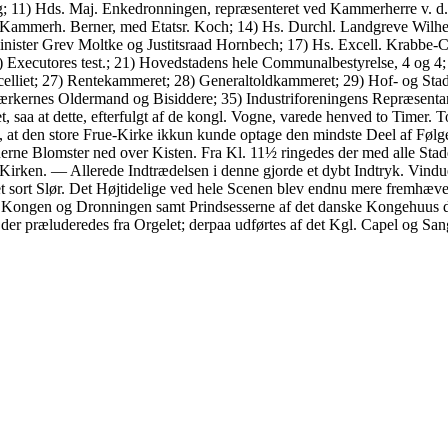
rg; 11) Hds. Maj. Enkedronningen, repræsenteret ved Kammerherre v. d
ved Kammerh. Berner, med Etatsr. Koch; 14) Hs. Durchl. Landgreve Wilh
minister Grev Moltke og Justitsraad Hornbech; 17) Hs. Excell. Krabbe-
 Executores test.; 21) Hovedstadens hele Communalbestyrelse, 4 og 4;
ncelliet; 27) Rentekammeret; 28) Generaltoldkammeret; 29) Hof- og Stadsr
værkernes Oldermand og Bisiddere; 35) Industriforeningens Repræsenta
, saa at dette, efterfulgt af de kongl. Vogne, varede henved to Timer. 
gt, at den store Frue-Kirke ikkun kunde optage den mindste Deel af Følg
erne Blomster ned over Kisten. Fra Kl. 11½ ringedes der med alle Stad
irken. — Allerede Indtrædelsen i denne gjorde et dybt Indtryk. Vindue
t sort Slør. Det Højtidelige ved hele Scenen blev endnu mere fremhæv
 Kongen og Dronningen samt Prindsesserne af det danske Kongehuus der
er præluderedes fra Orgelet; derpaa udførtes af det Kgl. Capel og Sa