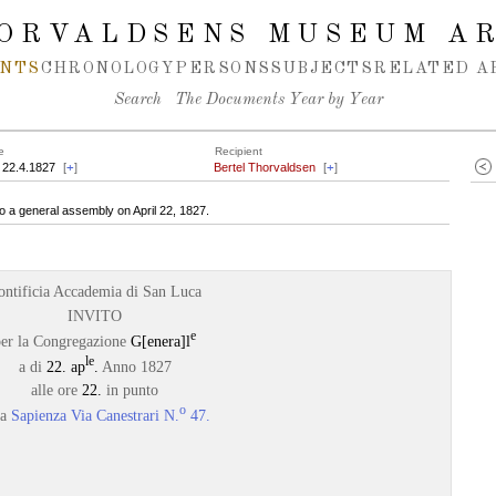
ORVALDSENS MUSEUM A
NTS
CHRONOLOGY
PERSONS
SUBJECTS
RELATED A
Search
The Documents Year by Year
e
Recipient
 22.4.1827
[
+
]
Bertel Thorvaldsen
[
+
]
o a general assembly on April 22, 1827.
ontificia Accademia di San Luca
INVITO
e
er la Congregazione
G[enera]l
le
a di
22. ap
.
Anno 1827
alle ore
22.
in punto
o
la
Sapienza Via Canestrari N.
47.