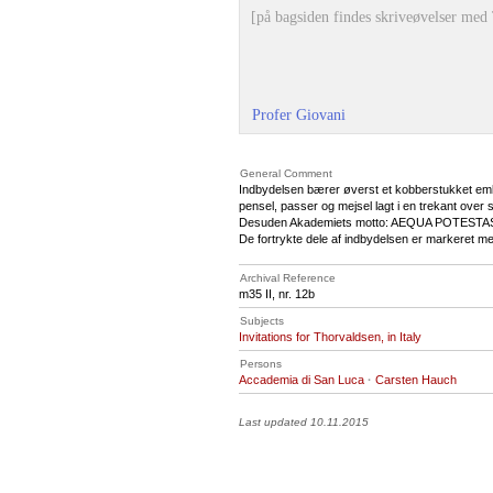
[på bagsiden findes skriveøvelser med
Profer Giovani
General Comment
Indbydelsen bærer øverst et kobberstukket embl
pensel, passer og mejsel lagt i en trekant over
Desuden Akademiets motto: AEQUA POTESTA
De fortrykte dele af indbydelsen er markeret me
Archival Reference
m35 II, nr. 12b
Subjects
Invitations for Thorvaldsen, in Italy
Persons
Accademia di San Luca
·
Carsten Hauch
Last updated 10.11.2015