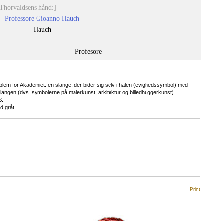
 Thorvaldsens hånd:]
Professore Gioanno Hauch
Hauch
Profesore
em for Akademiet: en slange, der bider sig selv i halen (evighedssymbol) med
 slangen (dvs. symbolerne på malerkunst, arkitektur og billedhuggerkunst).
S.
d gråt.
Print