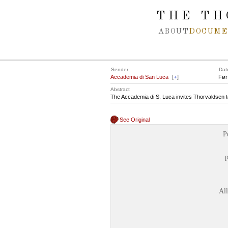
Spring navigation over
THE TH
ABOUT
DOCUME
Sender
Dat
Accademia di San Luca
[
+
]
Før
Abstract
The Accademia di S. Luca invites Thorvaldsen t
See Original
P
p
Al