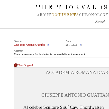
Spring navigation over
THE THORVALDS
ABOUT
DOCUMENTS
CHRONOLOGY
Search
Sender
Date
Giuseppe Antonio Guattàni
[
+
]
18.7.1816
[
+
]
Abstract
The commentary for this letter is not available at the moment.
See Original
ACCADEMIA ROMANA D’AR
GIUSEPPE ANTONIO GUATTAN
r
Al
celebre Scultore Sig.
Cav. Thordwalsen