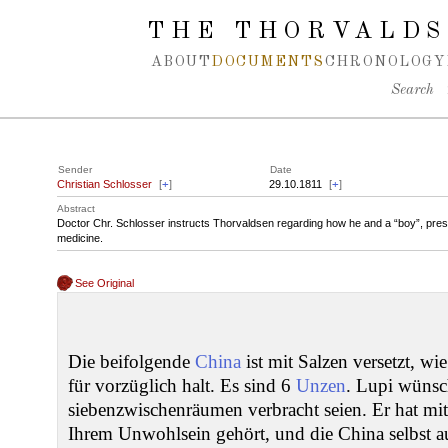
Spring navigation over
THE THORVALDS
ABOUT
DOCUMENTS
CHRONOLOGY
Search
Sender
Date
Christian Schlosser
[
+
]
29.10.1811
[
+
]
Abstract
Doctor Chr. Schlosser instructs Thorvaldsen regarding how he and a “boy”, pres
medicine.
See Original
Die beifolgende
China
ist mit Salzen versetzt, wi
für vorzüglich halt. Es sind 6
Unzen
. Lupi wünsch
siebenzwischenräumen verbracht seien. Er hat mi
Ihrem Unwohlsein gehört, und die China selbst a