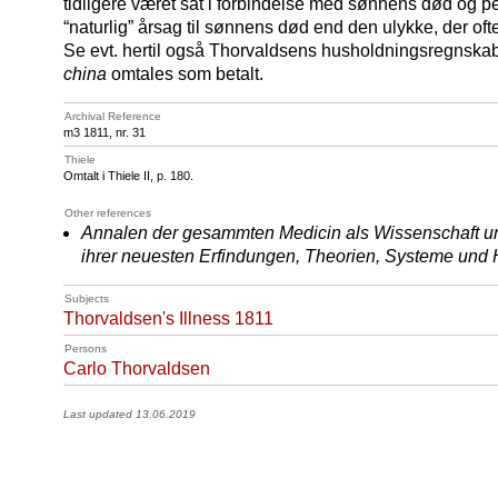
tidligere været sat i forbindelse med sønnens død og
“naturlig” årsag til sønnens død end den ulykke, der oft
Se evt. hertil også Thorvaldsens husholdningsregnska
china
omtales som betalt.
Archival Reference
m3 1811, nr. 31
Thiele
Omtalt i Thiele II, p. 180.
Other references
Annalen der gesammten Medicin als Wissenschaft un
ihrer neuesten Erfindungen, Theorien, Systeme und
Subjects
Thorvaldsen's Illness 1811
Persons
Carlo Thorvaldsen
Last updated 13.06.2019