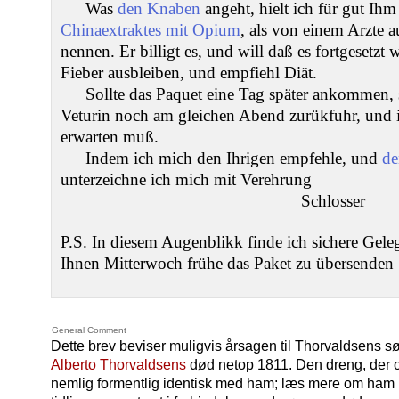
Was
den Knaben
angeht, hielt ich für gut Ihm
Chinaextraktes mit Opium
, als von einem Arzte 
nennen. Er billigt es, und will daß es fortgesetzt
Fieber ausbleiben, und empfiehl Diät.
Sollte das Paquet eine Tag später ankommen, s
Veturin noch am gleichen Abend zurükfuhr, und i
erwarten muß.
Indem ich mich den Ihrigen empfehle, und
de
unterzeichne ich mich mit Verehrung
Schlosser
P.S. In diesem Augenblikk finde ich sichere Gele
Ihnen Mitterwoch frühe das Paket zu übersenden
General Comment
Dette brev beviser muligvis årsagen til Thorvaldsens s
Alberto Thorvaldsens
død netop 1811. Den dreng, der om
nemlig formentlig identisk med ham; læs mere om ham