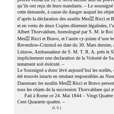
qu’ils ont reçu de leurs mandants. – Le soussigné
cette demande, à cause du danger auquel les objets
srs
d’après la déclaration des susdits Mes
Ricci et B
et en vertu de deux Copies dûement légalisées, l
Albert Thorvaldsen, homologué par S. M. le Roi 
srs
Mes
Ricci et Bravo, et l’autre cy-jointe d’une l
Reventlow-Criminil en date du 30. Mars dernier, 
Lützow, Ambassadeur de S. M. T. R. A. près le S
implicitement une declaration de la Volonté de Sa 
testament soit éxécuté. –
Le Soussigné a donc lévé aujourd’hui les scellés, d
été trouvés intacts en rendant responsibles au No
srs
Danemarc les susdits Mes
Ricci et Bravo perso
tous les objets de la succession Thorvaldsen qui av
Fait à Rome ce 24. Mai 1844 – Vingt Quattre
Cent Quarante quattre. –
(L.S.)