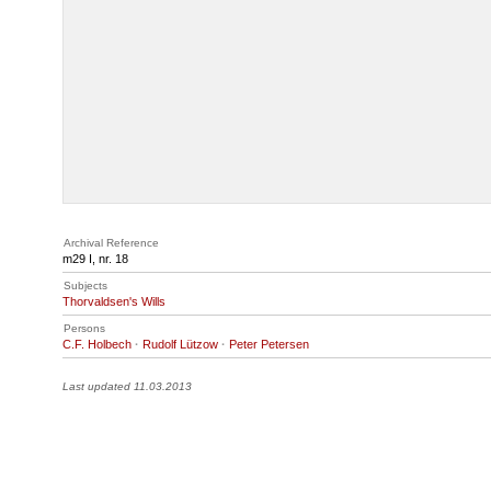
Archival Reference
m29 I, nr. 18
Subjects
Thorvaldsen's Wills
Persons
C.F. Holbech
·
Rudolf Lützow
·
Peter Petersen
Last updated 11.03.2013