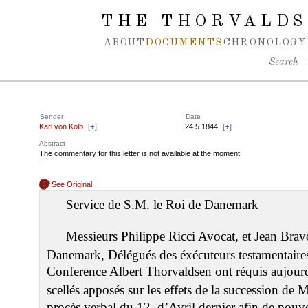
Spring navigation over
THE THORVALDS
ABOUT
DOCUMENTS
CHRONOLOGY
Search
Sender
Date
Karl von Kolb
[
+
]
24.5.1844
[
+
]
Abstract
The commentary for this letter is not available at the moment.
See Original
Service de S.M. le Roi de Danemark
Messieurs Philippe Ricci Avocat, et Jean Brav
Danemark, Délégués des éxécuteurs testamentaire
Conference Albert Thorvaldsen ont réquis aujourd’
scellés apposés sur les effets de la succession de 
procès verbal du 12. d’Avril dernier afin de pouv