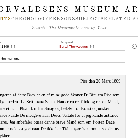
ORVALDSENS MUSEUM A
NTS
CHRONOLOGY
PERSONS
SUBJECTS
RELATED A
Search
The Documents Year by Year
e
Recipient
3.1809
[
+
]
Bertel Thorvaldsen
[
+
]
at the moment.
Pisa den 20 Marz 1809
r
geren af dette Brev er en af mine gode Venner D
Bini fra Pisa som
dige medens La Settimana Santa. Han er en ret flink og oplyst Mand,
anseet her i Pisa. Han har Smag og Følelse for Konst og ønsker
askee kunde De medgive ham Deres Vestale for at jeg kunde antænde
igarer. Jeg anbefaler ogsaa denne brave Mand som om fjorten Dage
m er nok saa god naar De ikke har Tid at føre ham om at see det ny
ykker –