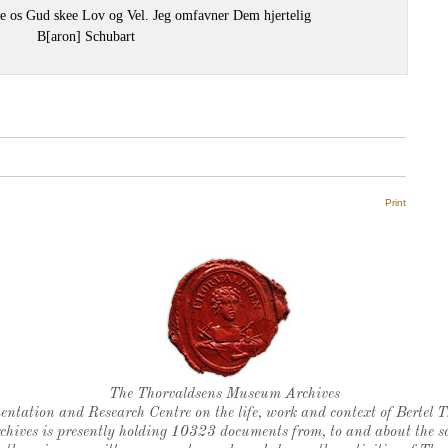
de os Gud skee Lov og Vel. Jeg omfavner Dem hjertelig
B[aron] Schubart
Print
Thorvaldsen's seal
The Thorvaldsens Museum Archives
ntation and Research Centre on the life, work and context of Bertel 
chives is presently holding 10323 documents from, to and about the sc