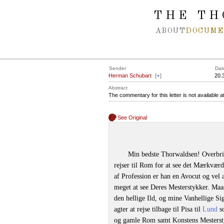
Spring navigation over
THE TH
ABOUT
DOCUME
Sender
Dat
Herman Schubart
[
+
]
20.
Abstract
The commentary for this letter is not available 
See Original
Min bedste Thorwaldsen! Overbrin
rejser til Rom for at see det Mærkvær
af Profession er han en Avocut og vel 
meget at see Deres Mesterstykker. Ma
den hellige Ild, og mine Vanhellige S
agter at rejse tilbage til Pisa til
Lund
so
og gamle Rom samt Konstens Mesterst