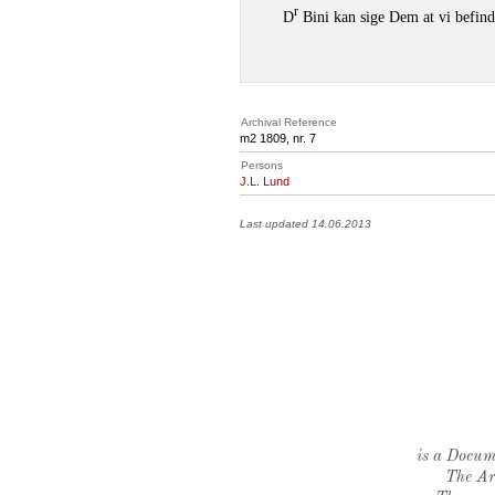
r
D
Bini kan sige Dem at vi befin
Archival Reference
m2 1809, nr. 7
Persons
J.L. Lund
Last updated 14.06.2013
is a Docume
The Ar