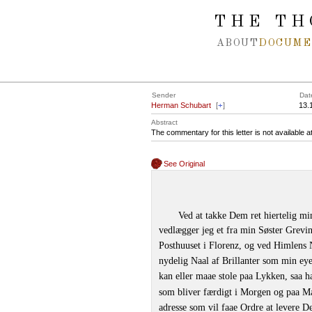
Spring navigation over
THE TH
ABOUT
DOCUME
Sender
Dat
Herman Schubart
[
+
]
13.
Abstract
The commentary for this letter is not available 
See Original
Ved at takke Dem ret hiertelig m
vedlægger jeg et fra min Søster Grev
Posthuuset i Florenz, og ved Himlens 
nydelig Naal af Brillanter som min ey
kan eller maae stole paa Lykken, saa ha
som bliver færdigt i Morgen og paa M
adresse som vil faae Ordre at levere D