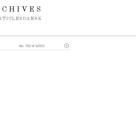
RCHIVES
RTICLES
DANSK
No. 702 of 10323