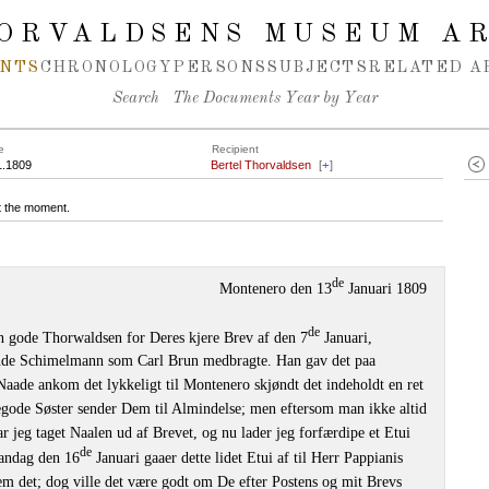
ORVALDSENS MUSEUM A
NTS
CHRONOLOGY
PERSONS
SUBJECTS
RELATED A
Search
The Documents Year by Year
e
Recipient
1.1809
Bertel Thorvaldsen
[
+
]
at the moment.
de
Montenero den 13
Januari 1809
de
in gode Thorwaldsen for Deres kjere Brev af den 7
Januari,
inde Schimelmann som Carl Brun medbragte. Han gav det paa
Naade ankom det lykkeligt til Montenero skjøndt det indeholdt en ret
egode Søster sender Dem til Almindelse; men eftersom man ikke altid
r jeg taget Naalen ud af Brevet, og nu lader jeg forfærdipe et Etui
de
andag den 16
Januari gaaer dette lidet Etui af til Herr Pappianis
em det; dog ville det være godt om De efter Postens og mit Brevs