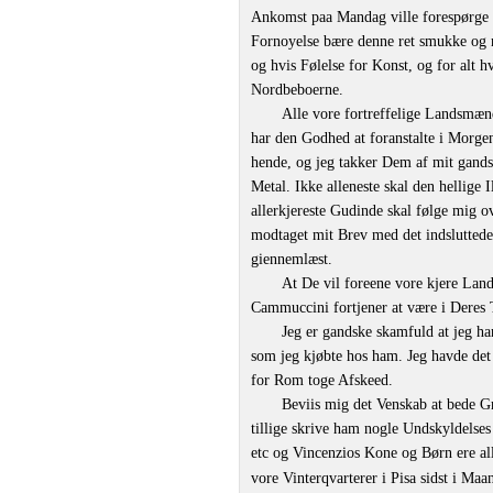
Ankomst paa Mandag ville forespørge 
Fornoyelse bære denne ret smukke og 
og hvis Følelse for Konst, og for alt 
Nordbeboerne.
Alle vore fortreffelige Landsmæn
har den Godhed at foranstalte i Morge
hende, og jeg takker Dem af mit gands
Metal. Ikke alleneste skal den hellige
allerkjereste Gudinde skal følge mig o
modtaget mit Brev med det indsluttede
giennemlæst.
At De vil foreene vore kjere La
Cammuccini fortjener at være i Deres 
Jeg er gandske skamfuld at jeg h
som jeg kjøbte hos ham. Jeg havde det 
for Rom toge Afskeed.
Beviis mig det Venskab at bede G
tillige skrive ham nogle Undskyldelse
etc og Vincenzios Kone og Børn ere all
vore Vinterqvarterer i Pisa sidst i Ma