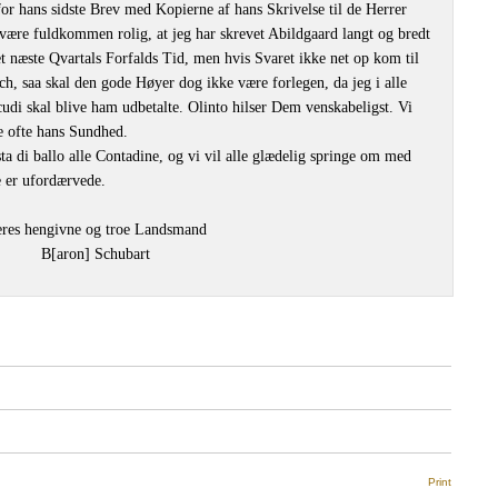
or hans sidste Brev med Kopierne af hans Skrivelse til de Herrer
være fuldkommen rolig, at jeg har skrevet Abildgaard langt og bredt
 det næste Qvartals Forfalds Tid, men hvis Svaret ikke net op kom til
ch, saa skal den gode Høyer dog ikke være forlegen, da jeg i alle
cudi skal blive ham udbetalte. Olinto hilser Dem venskabeligst. Vi
e ofte hans Sundhed.
 di ballo alle Contadine, og vi vil alle glædelig springe om med
e er ufordærvede.
res hengivne og troe Landsmand
B[aron] Schubart
Print