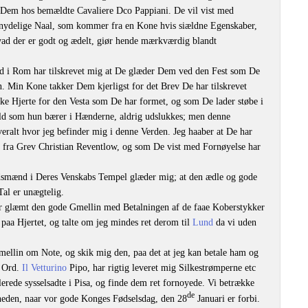
Dem hos bemældte Cavaliere Dco Pappiani. De vil vist med
nydelige Naal, som kommer fra en Kone hvis siældne Egenskaber,
hvad der er godt og ædelt, giør hende mærkværdig blandt
d i Rom har tilskrevet mig at De glæder Dem ved den Fest som De
n. Min Kone takker Dem kjerligst for det Brev De har tilskrevet
ke Hjerte for den Vesta som De har formet, og som De lader støbe i
 Ild som hun bærer i Hænderne, aldrig udslukkes; men denne
veralt hvor jeg befinder mig i denne Verden. Jeg haaber at De har
 fra Grev Christian Reventlow, og som De vist med Fornøyelse har
ndsmænd i Deres Venskabs Tempel glæder mig; at den ædle og gode
Tal er unægtelig.
ar glæmt den gode Gmellin med Betalningen af de faae Koberstykker
paa Hjertet, og talte om jeg mindes ret derom til
Lund
da vi uden
mellin om Note, og skik mig den, paa det at jeg kan betale ham og
s Ord.
Il Vetturino
Pipo, har rigtig leveret mig Silkestrømperne etc
erede sysselsadte i Pisa, og finde dem ret fornoyede. Vi betrække
de
aneden, naar vor gode Konges Fødselsdag, den 28
Januari er forbi.