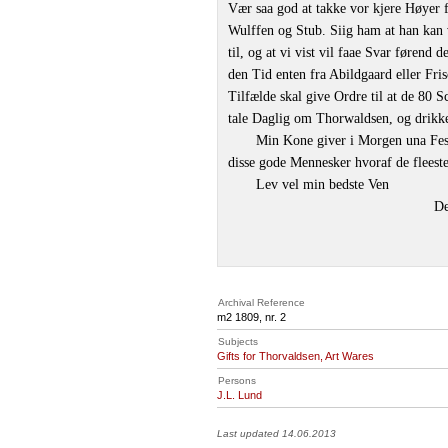
Vær saa god at takke vor kjere Høyer f
Wulffen og Stub. Siig ham at han kan 
til, og at vi vist vil faae Svar førend
den Tid enten fra Abildgaard eller Fris
Tilfælde skal give Ordre til at de 80 S
tale Daglig om Thorwaldsen, og drikk
Min Kone giver i Morgen una Festa
disse gode Mennesker hvoraf de fleest
Lev vel min bedste Ven
De
Archival Reference
m2 1809, nr. 2
Subjects
Gifts for Thorvaldsen, Art Wares
Persons
J.L. Lund
Last updated 14.06.2013