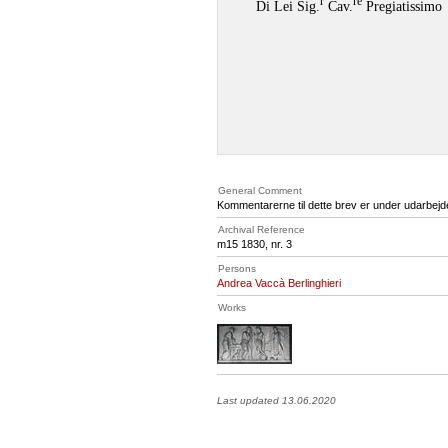
r
re
Di Lei Sig.
Cav.
Pregiatissimo
General Comment
Kommentarerne til dette brev er under udarbejd
Archival Reference
m15 1830, nr. 3
Persons
Andrea Vaccà Berlinghieri
Works
Last updated 13.06.2020