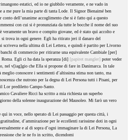
 rimangono estatici, ed io ne giubbilo veramente, e ne vado in
e a me pure la mia parte di tanta Lode. Il Signor Bienaimé ben
r conto dell’unanime accoglimento che si è fatto quì a questo
immensi con cui si è pronunziata da tutte le bocche il nome del suo
è veramente un bravo e compito giovane, ed è stato quì accolto e
 si trova in ogni genere. Egli ha ritirato jeri il danaro del
scriveva nella ultima di Lei Lettera, e quindi è partito per Livorno
i banchi di commercio per ritirarne una equivalente Cambiale [per]
 Roma. Egli ci ha data la speranza [di]
[papiret mangler]
poter veder
io, nel v[iag]gio che Ella si propone di fare in Danimarca. In tale
 meglio conoscere i sentimenti d’altissima stima non tanto, ma
onoscenza che nutrono per la degna di Lei Persona tutti i Pisani, per
o il Lor prediletto Campo-Santo.
ico Cavaliere Ricci ha scritto a mia richiesta un superbo
giorno della solenne inaugurazione del Mausoleo. Mi farò un vero
 quì in voce, nello sperato di Lei passaggio per questa città, i
 gratitudine, d’ammirazione per le eccellenti rarissime doti in ogni
versalmente e al di sopra d’ogni immaginare la di Lei Persona, La
ressione che le ne fo in scritto, dicendomi