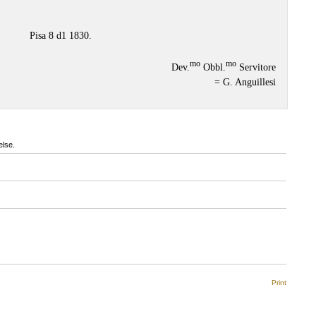
Pisa 8 d1 1830.
mo
mo
Dev.
Obbl.
Servitore
= G. Anguillesi
else.
Print