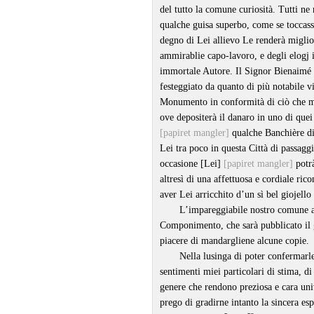
del tutto la comune curiosità. Tutti ne
qualche guisa superbo, come se toccass
degno di Lei allievo Le renderà miglio
ammirablie capo-lavoro, e degli elogj 
immortale Autore. Il Signor Bienaimé 
festeggiato da quanto di più notabile vi
Monumento in conformità di ciò che mi 
ove depositerà il danaro in uno di que
[papiret mangler]
qualche Banchière di
Lei tra poco in questa Città di passagg
occasione [Lei]
[papiret mangler]
potrà
altresì di una affettuosa e cordiale ric
aver Lei arricchito d’un sì bel giojell
L’impareggiabile nostro comune am
Componimento, che sarà pubblicato il 
piacere di mandargliene alcune copie.
Nella lusinga di poter confermarle
sentimenti miei particolari di stima, di
genere che rendono preziosa e cara uni
prego di gradirne intanto la sincera esp