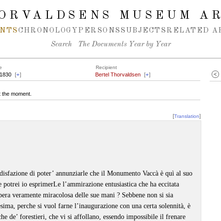
ORVALDSENS MUSEUM A
NTS
CHRONOLOGY
PERSONS
SUBJECTS
RELATED A
Search
The Documents Year by Year
e
Recipient
.1830
[
+
]
Bertel Thorvaldsen
[
+
]
at the moment.
[
]
Translation
disfazione di poter’ annunziarle che il Monumento Vaccà è quì al suo
potrei io esprimerLe l’ammirazione entusiastica che ha eccitata
opera veramente miracolosa delle sue mani ? Sebbene non si sia
esima, perche si vuol farne l’inaugurazione con una certa solennità, è
che de’ forestieri, che vi si affollano, essendo impossibile il frenare