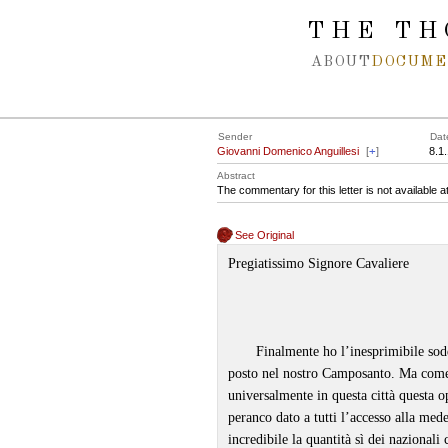
Spring navigation over
THE TH
ABOUT
DOCUME
Sender
Dat
Giovanni Domenico Anguillesi
[
+
]
8.1
Abstract
The commentary for this letter is not available 
See Original
Pregiatissimo Signore Cavaliere
Finalmente ho l’inesprimibile sod
posto nel nostro Camposanto. Ma come 
universalmente in questa città questa 
peranco dato a tutti l’accesso alla med
incredibile la quantità sì dei nazionali 