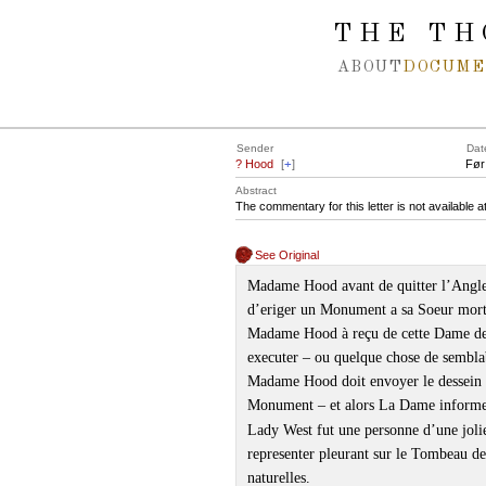
Spring navigation over
THE TH
ABOUT
DOCUME
Sender
Dat
? Hood
[
+
]
Før
Abstract
The commentary for this letter is not available 
See Original
Madame Hood avant de quitter l’Angle
d’eriger un Monument a sa Soeur mort
Madame Hood à reçu de cette Dame deux
executer – ou quelque chose de sembla
Madame Hood doit envoyer le dessein e
Monument – et alors La Dame informer
Lady West fut une personne d’une jolie f
representer pleurant sur le Tombeau de
naturelles.