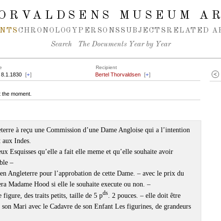
ORVALDSENS MUSEUM A
NTS
CHRONOLOGY
PERSONS
SUBJECTS
RELATED A
Search
The Documents Year by Year
e
Recipient
 8.1.1830
[
+
]
Bertel Thorvaldsen
[
+
]
at the moment.
terre à reçu une Commission d’une Dame Angloise qui a l’intention
 aux Indes.
 Esquisses qu’elle a fait elle meme et qu’elle souhaite avoir
ble –
n Angleterre pour l’approbation de cette Dame. – avec le prix du
a Madame Hood si elle le souhaite execute ou non. –
ds
igure, des traits petits, taille de 5 p
. 2 pouces. – elle doit être
 son Mari avec le Cadavre de son Enfant Les figurines, de grandeurs