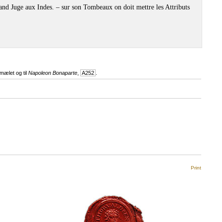
and Juge aux Indes. – sur son Tombeaux on doit mettre les Attributs
vmælet og til
Napoleon Bonaparte
,
A252
.
Print