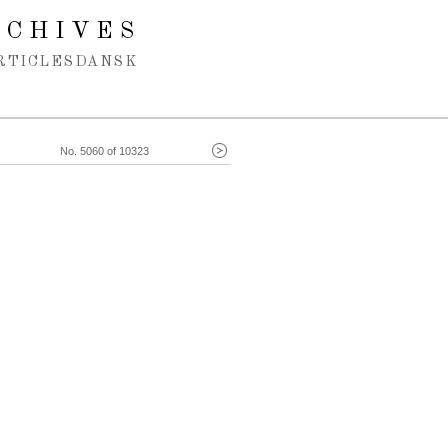
RCHIVES
RTICLES
DANSK
No. 5060 of 10323