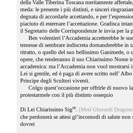
della Valle Tiberina Toscana meritamente affertale
meda: le presente i più distinti, e sinceri ringrazia
degnata di accordarle accettando, e per l’espression
piaciuto di esternare l’accettazione. Gradisca int
il Segretario delle Corrispondenze le invia per la 
Ben volentieri l’Accademia accetterebbe le sue
temesse di sembrare indiscreta domanderebbe in tal
ritratto, o quello del suo bellissimo Ganimede, o q
opere, che renderanno il suo Chiarissimo Nome im
accademica: ma l’Accademia non vuol mostrarsi in
Lei si gentile, ed è paga di avere scritto nell’ Alb
Principe degli Scultori viventi.
Colgo quest’occasione per offrirle di nuovo l
protestarmele con il più distinto ossequio
re
Di Lei Chiarissimo Sig
.
[Med Gherardi Dragoma
che perdonerà se attesi gl’incomodi di salute no
dovrei