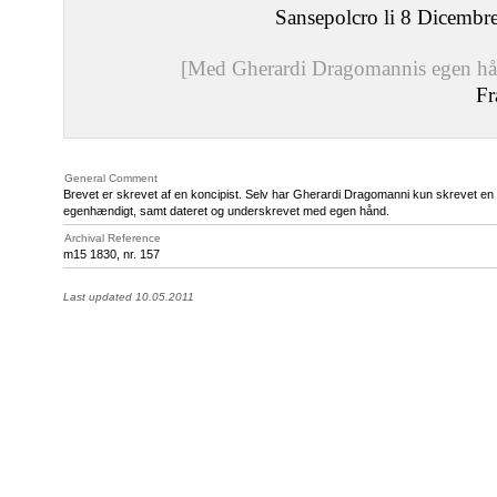
Sansepolcro li 8 Dicembr
[Med Gherardi Dragomannis egen hå
Fr
General Comment
Brevet er skrevet af en koncipist. Selv har Gherardi Dragomanni kun skrevet en k
egenhændigt, samt dateret og underskrevet med egen hånd.
Archival Reference
m15 1830, nr. 157
Last updated 10.05.2011