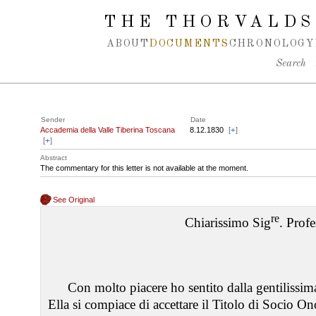
Spring navigation over
THE THORVALDS
ABOUT
DOCUMENTS
CHRONOLOGY
Search
Sender
Date
Accademia della Valle Tiberina Toscana
8.12.1830
[
+
]
[
+
]
Abstract
The commentary for this letter is not available at the moment.
See Original
re
Chiarissimo Sig
. Profe
Con molto piacere ho sentito dalla gentilissim
Ella si compiace di accettare il Titolo di Socio 