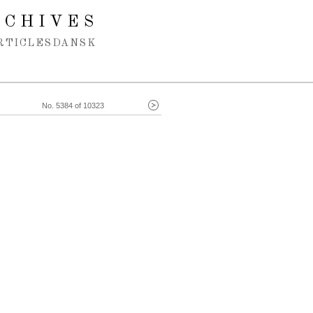
RCHIVES
RTICLES
DANSK
No. 5384 of 10323