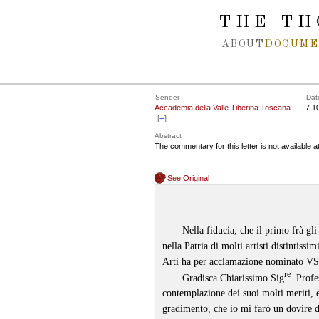
Spring navigation over
THE TH
ABOUT
DOCUME
Sender
Dat
Accademia della Valle Tiberina Toscana
7.1
[
+
]
Abstract
The commentary for this letter is not available 
See Original
Nella fiducia, che il primo frà gli
nella Patria di molti artisti distintiss
Arti ha per acclamazione nominato VS
re
Gradisca Chiarissimo Sig
. Profe
contemplazione dei suoi molti meriti, e
gradimento, che io mi farò un dovire d