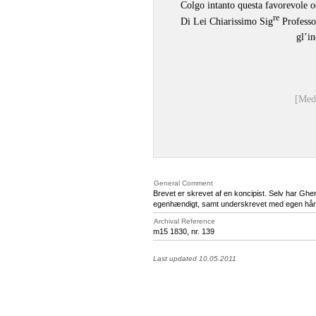
Colgo intanto questa favorevole o
re
Di Lei Chiarissimo Sig
Professo
gl’i
[Med
General Comment
Brevet er skrevet af en koncipist. Selv har Ghe
egenhændigt, samt underskrevet med egen hå
Archival Reference
m15 1830, nr. 139
Last updated 10.05.2011