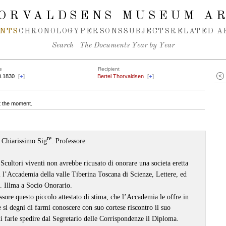
ORVALDSENS MUSEUM A
NTS
CHRONOLOGY
PERSONS
SUBJECTS
RELATED A
Search
The Documents Year by Year
e
Recipient
0.1830
[
+
]
Bertel Thorvaldsen
[
+
]
at the moment.
re
Chiarissimo Sig
. Professore
 Scultori viventi non avrebbe ricusato di onorare una societa eretta
imi l’Accademia della valle Tiberina Toscana di Scienze, Lettere, ed
. Illma a Socio Onorario.
ssore questo piccolo attestato di stima, che l’Accademia le offre in
 si degni di farmi conoscere con suo cortese riscontro il suo
i farle spedire dal Segretario delle Corrispondenze il Diploma.