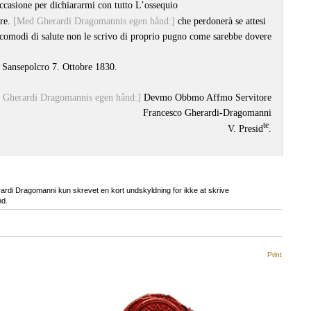
ccasione per dichiararmi con tutto L’ossequio
re.
[Med Gherardi Dragomannis egen hånd:]
che perdonerà se attesi
ncomodi di salute non le scrivo di proprio pugno come sarebbe dovere
Sansepolcro 7. Ottobre 1830.
 Gherardi Dragomannis egen hånd:]
Devmo Obbmo Affmo Servitore
Francesco Gherardi-Dragomanni
te
V. Presid
.
rardi Dragomanni kun skrevet en kort undskyldning for ikke at skrive
nd.
Print