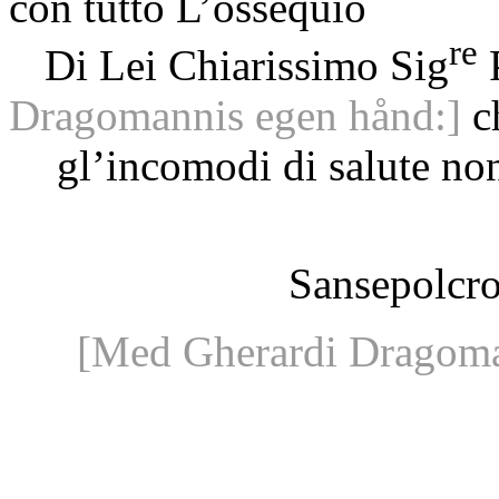
con tutto L’ossequio
re
Di Lei Chiarissimo Sig
P
Dragomannis egen hånd:]
ch
gl’incomodi di salute no
Sansepolcro
[Med Gherardi Dragoma