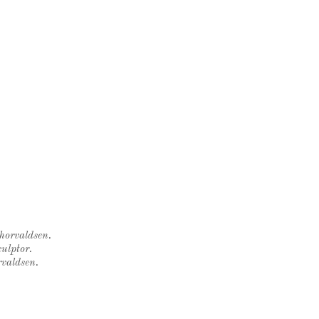
Thorvaldsen.
ulptor.
rvaldsen.