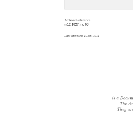
Archival Reference
m12 1827, nr. 63
Last updated 10.05.2011
is a Docume
The Ar
They are