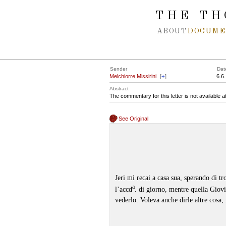
Spring navigation over
THE TH
ABOUT
DOCUME
Sender
Dat
Melchiorre Missirini
[
+
]
6.6
Abstract
The commentary for this letter is not available 
See Original
Jeri mi recai a casa sua, sperando di t
a
l’accd
. di giorno, mentre quella Giovin
vederlo. Voleva anche dirle altre cosa,