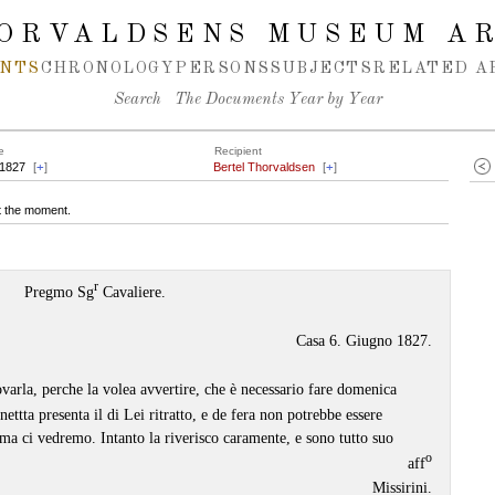
ORVALDSENS MUSEUM A
NTS
CHRONOLOGY
PERSONS
SUBJECTS
RELATED A
Search
The Documents Year by Year
e
Recipient
.1827
[
+
]
Bertel Thorvaldsen
[
+
]
at the moment.
r
Pregmo Sg
Cavaliere.
Casa 6. Giugno 1827.
rovarla, perche la volea avvertire, che è necessario fare domenica
ettta presenta il di Lei ritratto, e de fera non potrebbe essere
 ma ci vedremo. Intanto la riverisco caramente, e sono tutto suo
o
aff
Missirini.