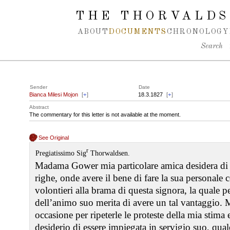
Spring navigation over
THE THORVALDS
ABOUT
DOCUMENTS
CHRONOLOGY
Search
Sender
Date
Bianca Milesi Mojon
[
+
]
18.3.1827
[
+
]
Abstract
The commentary for this letter is not available at the moment.
See Original
r
Pregiatissimo Sig
Thorwaldsen.
Madama Gower mia particolare amica desidera di e
righe, onde avere il bene di fare la sua personale
volontieri alla brama di questa signora, la quale pe
dell’animo suo merita di avere un tal vantaggio. 
occasione per ripeterle le proteste della mia stima 
desiderio di essere impiegata in servigio suo, qualo