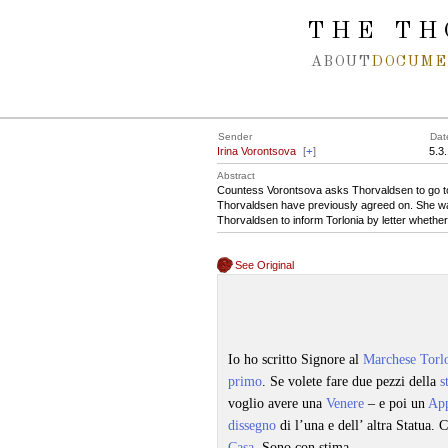
Spring navigation over
THE TH
ABOUT
DOCUME
Sender
Dat
Irina Vorontsova
[
+
]
5.3
Abstract
Countess Vorontsova asks Thorvaldsen to go to t
Thorvaldsen have previously agreed on. She w
Thorvaldsen to inform Torlonia by letter whethe
See Original
Io ho scritto Signore al
Marchese Torl
primo
. Se volete fare due pezzi della
s
voglio avere una
Venere
– e poi un
App
dissegno
di l’una e dell’ altra Statua. 
Casa
. Sono con stima