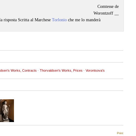
Comtesse de
Worontzoff __
la risposta Scritta al Marchese
Torlonio
che me lo manderà
dsen's Works, Contracts
·
Thorvaldsen's Works, Prices
·
Vorontsova's
Print