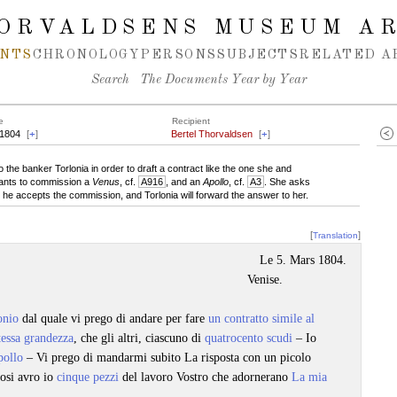
ORVALDSENS MUSEUM A
NTS
CHRONOLOGY
PERSONS
SUBJECTS
RELATED A
Search
The Documents Year by Year
e
Recipient
.1804
[
+
]
Bertel Thorvaldsen
[
+
]
he banker Torlonia in order to draft a contract like the one she and
ants to commission a
Venus
, cf.
A916
, and an
Apollo
, cf.
A3
. She asks
r he accepts the commission, and Torlonia will forward the answer to her.
[
]
Translation
Le 5. Mars 1804.
Venise.
onio
dal quale vi prego di andare per fare
un contratto simile al
tessa grandezza
, che gli altri, ciascuno di
quatrocento scudi
– Io
ollo
– Vi prego di mandarmi subito La risposta con un picolo
Cosi avro io
cinque pezzi
del lavoro Vostro che adornerano
La mia