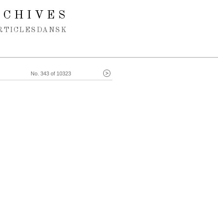
RCHIVES
RTICLES
DANSK
No. 343 of 10323