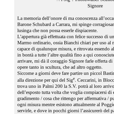
Signore
La memoria dell’onore di ma conoscenza all’occas
Barone Schubard a Carrara, mi spinge corragiosame
lusinga che non possa esserle dispiacente.
L’appertura già effettuata con felice successo di 
Marmo ordinario, ossia Bianchi chiari per uso al m
capace di qualunque misura, e ritrovata essendo 
in bontà a tutte l’altre qualità fino a qui conosciu
arrivare, mi dà il coraggio Signore farle offerta di
opere tanto in scultura, che ad altro oggetto.
Siccome a giorni deve fare partire un piccol Bast
e
alla direzione per qui del Sig
. Ceccarini, in Blocc
trova uno in Palmi 200 la S.V. potrà al loro arriv
dell’esposto tutta volta che voglia compiacersi di 
gradimento / cosa che rittengo per affermativa / pu
ogni misura mentre esistono attualmente al Poggio
servirle, e dove in pocchi giorni l’assicurerò del p