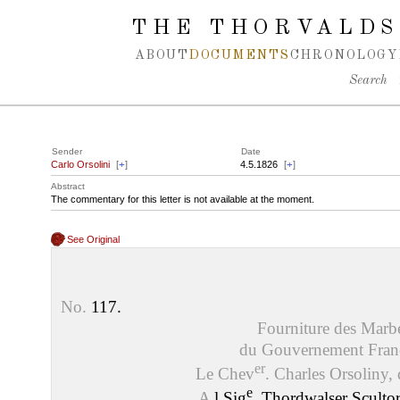
Spring navigation over
THE THORVALDS
ABOUT
DOCUMENTS
CHRONOLOGY
Search
Sender
Date
Carlo Orsolini
[
+
]
4.5.1826
[
+
]
Abstract
The commentary for this letter is not available at the moment.
See Original
No.
117.
Fourniture des Marb
du Gouvernement Franc
er
Le Chev
. Charles Orsoliny, 
e
A
l Sig
. Thordwalser Sculto