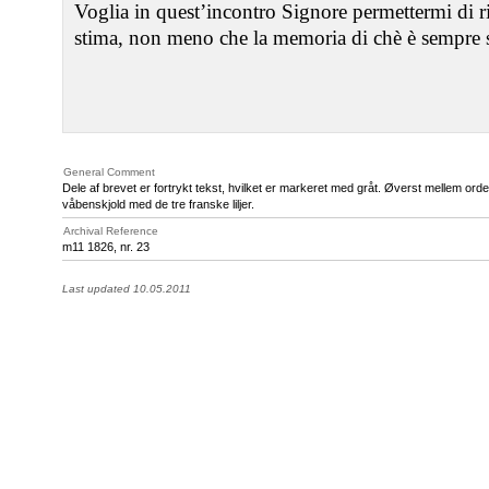
Voglia in quest’incontro Signore permettermi di r
stima, non meno che la memoria di chè è sempre s
General Comment
Dele af brevet er fortrykt tekst, hvilket er markeret med gråt. Øverst mellem ord
våbenskjold med de tre franske liljer.
Archival Reference
m11 1826, nr. 23
Last updated 10.05.2011