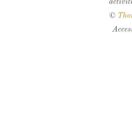
activit
©
Tho
Acces