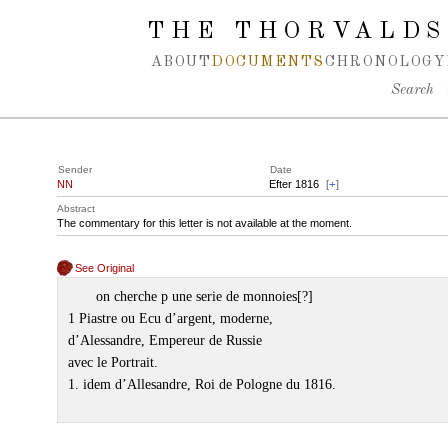
Spring navigation over
THE THORVALDS
ABOUT
DOCUMENTS
CHRONOLOGY
Search
Sender
Date
NN
Efter 1816
[
+
]
Abstract
The commentary for this letter is not available at the moment.
See Original
on cherche p une serie de monnoies[?]
1 Piastre ou Ecu d’argent, moderne,
d’Alessandre, Empereur de Russie
avec le Portrait.
1. idem d’Allesandre, Roi de Pologne du 1816.