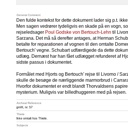
General Comment
Den fulde kontekst for dette dokument lader sig p.t. ikke
Men sagen vedrører tydeligvis en skade på en vogn, so
rejseledsager
Poul Godske von Bertouch-Lehn
til Livo
Sarzana. Det må så derefter antages, at Herman Schub
betalte for reparationen af vognen til den omtalte Dome
Bertouch’ vegne. Schubart udfærdigede da dette dokumen
udlæg. Dernæst har han fået udlægget refunderet af Hjo
sidste passus i dokumentet.
Formålet med Hjorts og Bertouch’ rejse til Livorno / Sa
skulle de besøge de nærliggende marmorbrud i Carrara,
Hvorfor dokumentet er endt blandt Thorvaldsens papirer, 
mysterium. Muligvis var billedhuggeren med på rejsen.
Archival Reference
gmIII, nr. 57
Thiele
Ikke omtalt hos Thiele.
Subjects