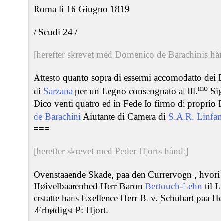
Roma li 16 Giugno 1819
/ Scudi 24 /
[herefter skrevet med Domenico de Barachinis hå
Attesto quanto sopra di essermi accomodatto dei D
mo
di
Sarzana
per un Legno consengnato al Ill.
Sig
Dico venti quatro ed in Fede Io firmo di propri
de Barachini
Aiutante di Camera di
S.A.R.
Linfan
===
[herefter skrevet med Peder Hjorts hånd:]
Ovenstaaende Skade, paa den Currervogn , hvori 
Høivelbaarenhed Herr Baron
Bertouch-Lehn
til L
erstatte hans Exellence Herr B. v.
Schubart
paa He
Ærbødigst P: Hjort.