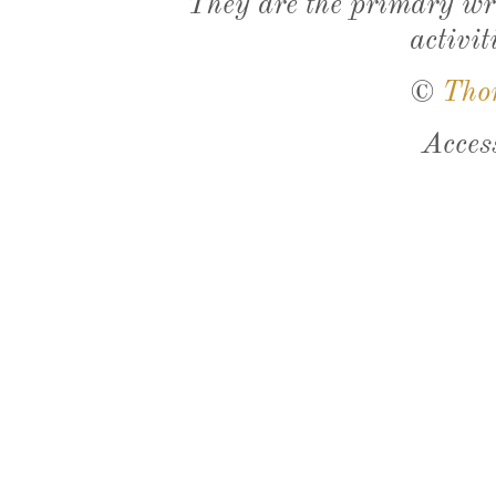
They are the primary wri
activit
©
Tho
Acces