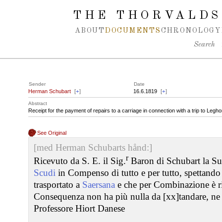
Spring navigation over
THE THORVALDS
ABOUT
DOCUMENTS
CHRONOLOGY
Search
Sender
Date
Herman Schubart
[
+
]
16.6.1819
[
+
]
Abstract
Receipt for the payment of repairs to a carriage in connection with a trip to Legho
See Original
[med Herman Schubarts hånd:]
r
Ricevuto da S. E. il Sig.
Baron di Schubart la 
Scudi
in Compenso di tutto e per tutto, spettand
trasportato a
Saersana
e che per Combinazione è r
Consequenza non ha più nulla da [xx]tandare, ne 
Professore Hiort Danese