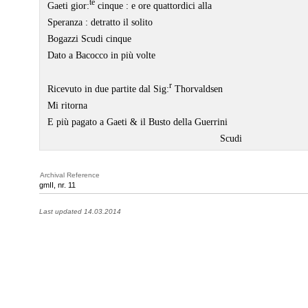
te
Gaeti gior:
cinque : e ore quattordici alla
Speranza : detratto il solito
Bogazzi Scudi cinque
Dato a Bacocco in più volte
r
Ricevuto in due partite dal Sig:
Thorvaldsen
Mi ritorna
E più pagato a Gaeti & il Busto della Guerrini
Scudi
Archival Reference
gmII, nr. 11
Last updated 14.03.2014