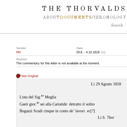
Spring navigation over
THE THORVALDS
ABOUT
DOCUMENTS
CHRONOLOGY
Search
Sender
Date
NN
29.8. - 4.10.1818
[
+
]
Abstract
The commentary for this letter is not available at the moment.
See Original
Li 29 Agosto 1818
re
Lista del Sig:
Moglia
te
Gaeti gior:
sei alla Cariatide: detratto il solito
Bogazzi Scudi cinque in conto de’ lavori. ec[?]
Li 6. 7bre