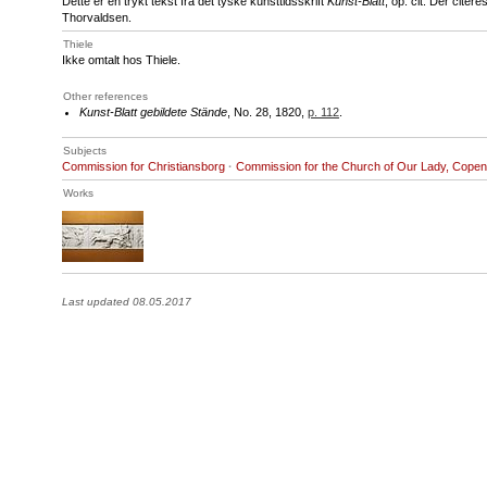
Dette er en trykt tekst fra det tyske kunsttidsskrift
Kunst-Blatt
, op. cit. Der citer
Thorvaldsen.
Thiele
Ikke omtalt hos Thiele.
Other references
Kunst-Blatt gebildete Stände
, No. 28, 1820,
p. 112
.
Subjects
Commission for Christiansborg
·
Commission for the Church of Our Lady, Cope
Works
Last updated 08.05.2017