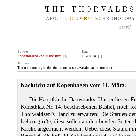
Spring navigation over
THE THORVALDS
ABOUT
DOCUMENTS
CHRONOLOGY
Search
Sender
Date
Redaktørerne ved Kunst-Blatt
[
+
]
11.3.1820
[
+
]
Abstract
The commentary to this document is not available at the moment.
Nachricht auf Kopenhagen vom 11. März.
Die Hauptkirche Dänemarks, Unsrer lieben Fr
Kunstblatt Nr. 14. beschriebenen Baslief, noch f
Thorwaldsen’s Hand zu erwarten: Die Statuen der 
Lebensgröße; diese sollen an den beyden Seiten 
Kirche angebracht werden. Ueber diese Statuen
Basrelief, 46 Fuß 20 Zoll breit und 4 Fuß hoch, 