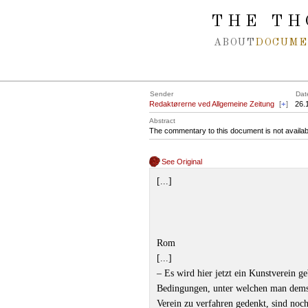
Spring navigation over
THE TH
ABOUT
DOCUME
Sender
Dat
Redaktørerne ved Allgemeine Zeitung
[
+
]
26.
Abstract
The commentary to this document is not availab
See Original
[...]
Rom
[...]
– Es wird hier jetzt ein Kunstverein g
Bedingungen, unter welchen man demsel
Verein zu verfahren gedenkt, sind noc