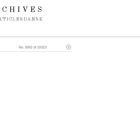
RCHIVES
RTICLES
DANSK
No. 5002 of 10323