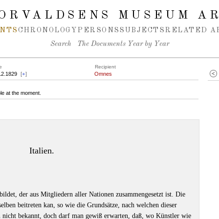
ORVALDSENS MUSEUM A
NTS
CHRONOLOGY
PERSONS
SUBJECTS
RELATED A
Search
The Documents Year by Year
e
Recipient
12.1829
[
+
]
Omnes
le at the moment.
Italien.
ebildet, der aus Mitgliedern aller Nationen zusammengesetzt ist. Die
ben beitreten kan, so wie die Grundsätze, nach welchen dieser
h nicht bekannt, doch darf man gewiß erwarten, daß, wo Künstler wie