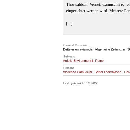
Thorwaldsen, Vernet, Camuccini ec. e
eingerichtet werden wird. Mehrere Pe
[...]
General Comment
Dette er en avisnotits i Allgemeine Zeitung, nr.
Subjects
Artistic Environment in Rome
Persons
Vincenzo Camuccini
·
Bertel Thorvaldsen
·
Hor
Last updated 10.10.2022