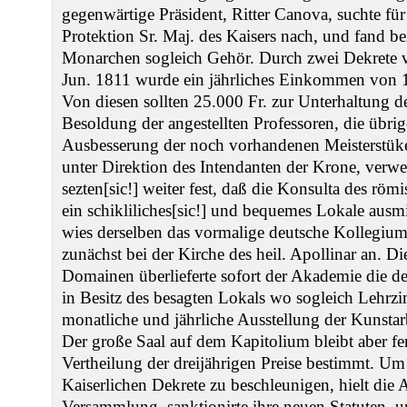
gegenwärtige Präsident, Ritter Canova, suchte für 
Protektion Sr. Maj. des Kaisers nach, und fand 
Monarchen sogleich Gehör. Durch zwei Dekrete
Jun. 1811 wurde ein jährliches Einkommen von 
Von diesen sollten 25.000 Fr. zur Unterhaltung 
Besoldung der angestellten Professoren, die übri
Ausbesserung der noch vorhandenen Meisterstüke
unter Direktion des Intendanten der Krone, verw
sezten[sic!] weiter fest, daß die Konsulta des röm
ein schikliliches[sic!] und bequemes Lokale ausmit
wies derselben das vormalige deutsche Kollegium,
zunächst bei der Kirche des heil. Apollinar an. Di
Domainen überlieferte sofort der Akademie die dek
in Besitz des besagten Lokals wo sogleich Lehrzi
monatliche und jährliche Ausstellung der Kunstar
Der große Saal auf dem Kapitolium bleibt aber fern
Vertheilung der dreijährigen Preise bestimmt. Um
Kaiserlichen Dekrete zu beschleunigen, hielt die
Versammlung, sanktionirte ihre neuen Statuten, u