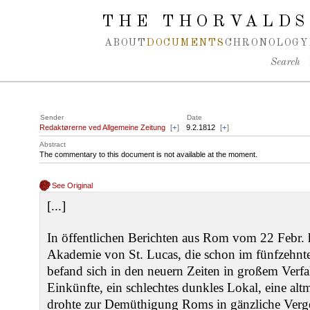
Spring navigation over
THE THORVALDS
ABOUT
DOCUMENTS
CHRONOLOGY
Search
Sender
Date
Redaktørerne ved Allgemeine Zeitung
[
+
]
9.2.1812
[
+
]
Abstract
The commentary to this document is not available at the moment.
See Original
[...]
In öffentlichen Berichten aus Rom vom 22 Febr. h
Akademie von St. Lucas, die schon im fünfzehnte
befand sich in den neuern Zeiten in großem Verfal
Einkünfte, ein schlechtes dunkles Lokal, eine alt
drohte zur Demüthigung Roms in gänzliche Verge