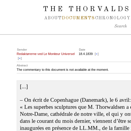
Spring navigation over
THE THORVALDS
ABOUT
DOCUMENTS
CHRONOLOGY
Search
Sender
Date
Redaktørerne ved Le Moniteur Universel
18.4.1839
[
+
]
[
+
]
Abstract
The commentary to this document is not available at the moment.
[...]
– On écrit de Copenhague (Danemark), le 6 avril:
« Les superbes sculptures que M. Thorwaldsen a e
Notre-Dame, cathédrale de notre ville, el qui y on
dans le courant du mois dernier, viennent d’être 
inaugurées en présence de LL.MM., de la famille r