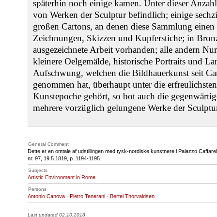
späterhin noch einige kamen. Unter dieser Anza
von Werken der Sculptur befindlich; einige sech
großen Cartons, an denen diese Sammlung einen
Zeichnungen, Skizzen und Kupferstiche; in Bronz
ausgezeichnete Arbeit vorhanden; alle andern N
kleinere Oelgemälde, historische Portraits und L
Aufschwung, welchen die Bildhauerkunst seit C
genommen hat, überhaupt unter die erfreulichste
Kunstepoche gehört, so bot auch die gegenwärtig
mehrere vorzüglich gelungene Werke der Sculptur
General Comment
Dette er en omtale af udstillingen med tysk-nordiske kunstnere i Palazzo Caffarel
nr. 97, 19.5.1819, p. 1194-1195.
Subjects
Artistic Environment in Rome
Persons
Antonio Canova
·
Pietro Tenerani
·
Bertel Thorvaldsen
Last updated 02.10.2018