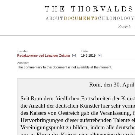
Spring navigation over
THE THORVALDS
ABOUT
DOCUMENTS
CHRONOLOGY
Search
Sender
Date
Redaktørerne ved Leipziger Zeitung
[
+
]
19.5.1819
[
+
]
Abstract
The commentary to this document is not available at the moment.
Rom, den 30. April
Seit Rom dem friedlichen Fortschreiten der Kunst
die Anzahl der deutschen Künstler hier sehr verm
des Kaisers von Oestreich gab die Veranlassung, 
Hervorbringungen dieser aufstrebenden Talente e
Vereinigungspunkt zu bilden, indem alle deutsch
um zu Ehren des Kaisers eine allgemeine deutsch