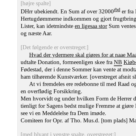
[højre spalte]
rbd
DHrr ubekiendt. En Sum af over 32000
er fra
Hertugdømmerne indkommen og gjort frugtbringe
Lister, kan idetmindste
en ligesaa stor
Sum ventes 
og næste Aar.
[Det følgende er overstreget:]
Hvad der ydermere skal giøres for at naae Maa
udtalte Donation, formeenligen skee fra
NB
Kiøb
Fødestad, der i denne Sommer kan vente at modta
ham tilhørende Kunstværker. [overstreget afsnit sl
At vi fremdeles ere redebonne til med Raad og
en overflødig Forsikkring.
Men hvorvidt og under hvilken Form de Herrer d
tienligt for Sagens bedst mulige Fremme at giøre
see vi en Meddelelse fra Dem imøde.
Comiteen for Opr. af Tho. Mus.d. [tom plads] M
[med blyant i venstre spalte, overstreget:]