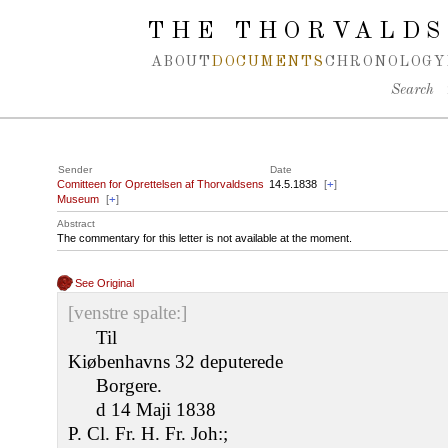
Spring navigation over
THE THORVALDS
ABOUT
DOCUMENTS
CHRONOLOGY
Search
Sender
Date
Comitteen for Oprettelsen af Thorvaldsens
14.5.1838
[
+
]
Museum
[
+
]
Abstract
The commentary for this letter is not available at the moment.
See Original
[venstre spalte:]
Til
Kiøbenhavns 32 deputerede
Borgere.
d 14 Maji 1838
P. Cl. Fr. H. Fr. Joh:;