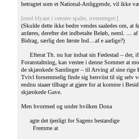
betragtet som et National-Anliggende, vil ikke v
[med blyant i venstre spalte, overstreget:]
(Skulde dette ikke bedre vendes saaledes om, at 
anføres, derefter det indbetalte Beløb, neml. … af
Bidrag, særlig den første Ind…af e aarlige?)
Efterat Th. nu har indsat sin Fødestad – der, 
Foranstaltning, kan ventee i denne Sommer at mo
de skjænkede Samlinger – til Arving af sine rige
Tvivl fornemmelig finde sig henviist til sig selv 
endnu staaer tilbage at gjøre for at komme i Besi
skjænkede Gave.
Men hvormed og under hvilken Dona
agte det tjenligt for Sagens bestandige
Fremme at