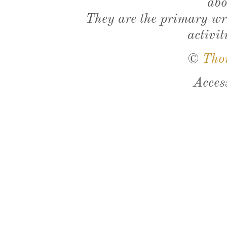
abo
They are the primary wri
activit
©
Tho
Acces