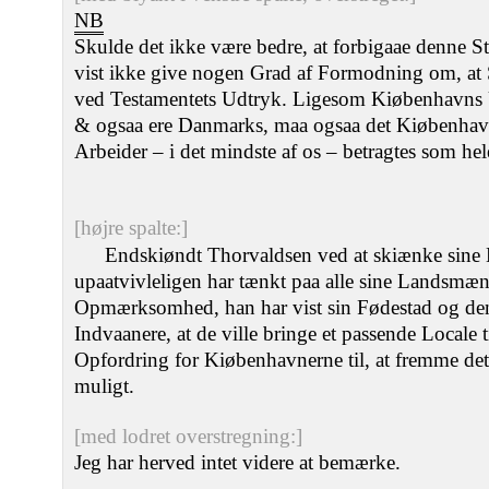
NB
Skulde det ikke være bedre, at forbigaae denne S
vist ikke give nogen Grad af Formodning om, at S
ved Testamentets Udtryk. Ligesom Kiøbenhavns 
& ogsaa ere Danmarks, maa ogsaa det Kiøbenha
Arbeider – i det mindste af os – betragtes som h
[højre spalte:]
Endskiøndt Thorvaldsen ved at skiænke sine 
upaatvivleligen har tænkt paa alle sine Landsmæ
Opmærksomhed, han har vist sin Fødestad og den T
Indvaanere, at de ville bringe et passende Locale t
Opfordring for Kiøbenhavnerne til, at fremme de
muligt.
[med lodret overstregning:]
Jeg har herved intet videre at bemærke.