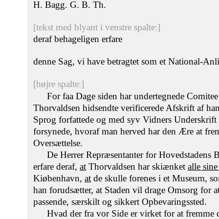
H. Bagg. G. B. Th.
[tekst med blyant i venstre spalte:]
deraf behageligen erfare
denne Sag, vi have betragtet som et National-An
[højre spalte:]
For faa Dage siden har undertegnede Comitee
Thorvaldsen hidsendte verificerede Afskrift af han
Sprog forfattede og med syv Vidners Underskrift
forsynede, hvoraf man herved har den Ære at fre
Oversættelse.
De Herrer Repræsentanter for Hovedstadens B
erfare deraf,
at
Thorvaldsen har skiænket
alle sin
Kiøbenhavn,
at
de skulle forenes i et Museum, s
han forudsætter, at Staden vil drage Omsorg for at
passende, særskilt og sikkert Opbevaringssted.
Hvad der fra vor Side er virket for at fremme