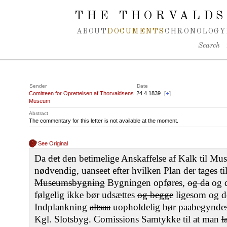
Spring navigation over
THE THORVALDS
ABOUT
DOCUMENTS
CHRONOLOGY
Search
Sender
Date
Comitteen for Oprettelsen af Thorvaldsens
24.4.1839
[
+
]
Museum
Abstract
The commentary for this letter is not available at the moment.
See Original
Da
det
den betimelige Anskaffelse af Kalk til M
nødvendig, uanseet efter hvilken Plan
der tages t
Museumsbygning
Bygningen opføres,
og da
og d
følgelig ikke bør udsættes
og begge
ligesom og d
Indplankning
altsaa
uopholdelig bør paabegyndes
Kgl. Slotsbyg. Comissions Samtykke til at man
l