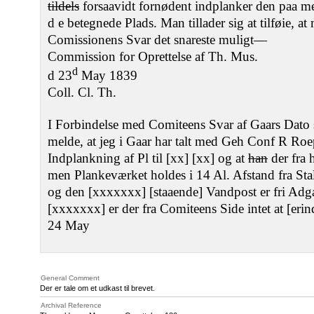
tildels
forsaavidt fornødent indplanker den paa 
d e betegnede Plads. Man tillader sig at tilføie, a
Comissionens Svar det snareste muligt—
Commission for Oprettelse af Th. Mus.
d
d 23
May 1839
Coll. Cl. Th.
I Forbindelse med Comiteens Svar af Gaars Dato 
melde, at jeg i Gaar har talt med Geh Conf R Roe
Indplankning af Pl til [xx] [xx] og at
han
der fra 
men Plankeværket holdes i 14 Al. Afstand fra Stal
og den [xxxxxxx] [staaende] Vandpost er fri Ad
[xxxxxxx] er der fra Comiteens Side intet at [erin
24 May
General Comment
Der er tale om et udkast til brevet.
Archival Reference