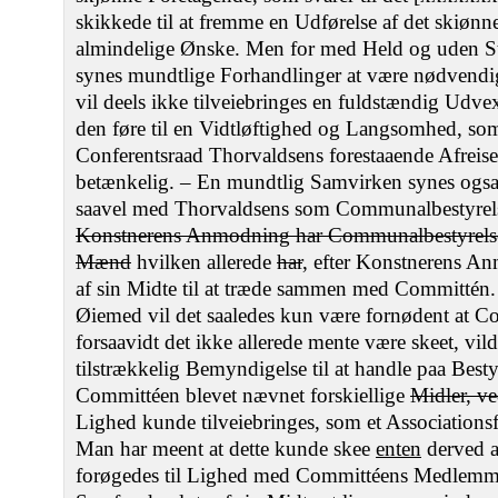
skikkede til at fremme en Udførelse af det skiønne
almindelige Ønske. Men for med Held og uden S
synes mundtlige Forhandlinger at være nødvendi
vil deels ikke tilveiebringes en fuldstændig Udvex
den føre til en Vidtløftighed og Langsomhed, so
Conferentsraad Thorvaldsens forestaaende Afreise
betænkelig. – En mundtlig Samvirken synes ogs
saavel med Thorvaldsens som Communalbestyre
Konstnerens Anmodning har Communalbestyrelse
Mænd
hvilken allerede
har
, efter Konstnerens A
af sin Midte til at træde sammen med Committén. F
Øiemed vil det saaledes kun være fornødent at 
forsaavidt det ikke allerede mente være skeet, vil
tilstrækkelig Bemyndigelse til at handle paa Besty
Committéen blevet nævnet forskiellige
Midler, v
Lighed kunde tilveiebringes, som et Association
Man har meent at dette kunde skee
enten
derved a
forøgedes til Lighed med Committéens Medlemm