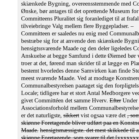
skiænkede Bygning, overeensstemmende med Con
Ønske, bør antages til det oprettende Museum for
Committeens Pluralitet sig foranlediget til at fraf
tilveiebringe Valg mellem flere Byggepladser. –
Committeen er saaledes nu enig med Communalbes
bestræbe sig for at anvende den skiænkede Bygn
hensigtssvarende Maade og den deler ligeledes 
Anskuelse at begge Samfund i dette Øiemed bør 
troer at det, førend man skrider til at lægge en 
bestemt hvorledes denne Samvirken kan finde Ste
meest svarende Maade. Ved at modtage Konstner
Communalbestyrelsen paataget sig den forpligtelse
Locale; tidligere har et stort Antal Medborgere 
givet Committéen det samme Hverv.
Efter
Under 
Associationsforhold mellem Communalbestyrelse
er det naturligste,
sikkert
vist ogsaa være det
, som
skiønne Foretagende bliver udført paa en Konstn
Maade.
hensigtsmæssigste. det mest skikkede til 
skjønne Foretagende, som svarer til det [xxxxxx