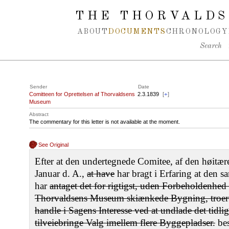
Spring navigation over
THE THORVALDS
ABOUT
DOCUMENTS
CHRONOLOGY
Search
Sender
Date
Comitteen for Oprettelsen af Thorvaldsens
2.3.1839
[
+
]
Museum
Abstract
The commentary for this letter is not available at the moment.
See Original
Efter at den undertegnede Comitee, af den høitære
Januar d. A.,
at have
har bragt i Erfaring at den
har
antaget det for rigtigst, uden Forbeholdenhed
Thorvaldsens Museum skiænkede Bygning, troer C
handle i Sagens Interesse ved at undlade det tidlig
tilveiebringe Valg imellem flere Byggepladser.
bes