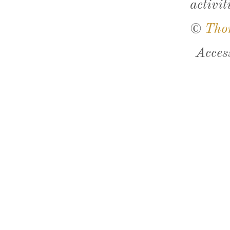
activit
©
Tho
Acces