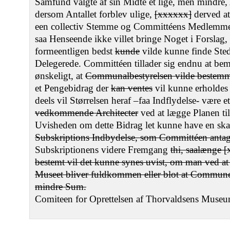
Samfund valgte af sin Midte et lige, men mindre,
dersom Antallet forblev ulige,
[xxxxxx]
derved at
een collectiv Stemme og Committéens Medlemme
saa Henseende ikke villet bringe Noget i Forslag
formeentligen bedst
kunde
vilde kunne finde Ste
Delegerede. Committéen tillader sig endnu at bem
ønskeligt, at
Communalbestyrelsen vilde bestem
et Pengebidrag der
kan ventes
vil kunne erholdes
deels vil Størrelsen heraf –faa Indflydelse- være
vedkommende Architecter
ved at lægge Planen ti
Uvisheden om dette Bidrag let kunne have en ska
Subskriptions Indbydelse, som Committéen antage
Subskriptionens videre Fremgang
thi, saalænge [
bestemt vil det kunne synes uvist, om man ved at
Museet bliver fuldkommen eller blot at Commune
mindre Sum.
Comiteen for Oprettelsen af Thorvaldsens Museu