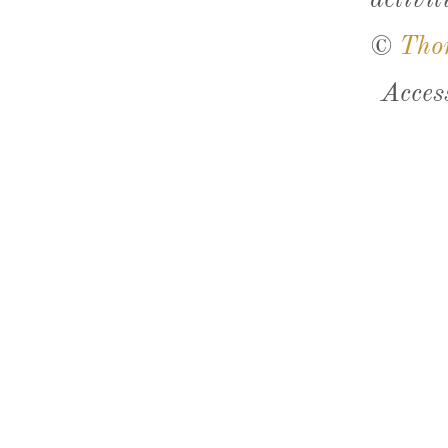
activit
©
Tho
Acces