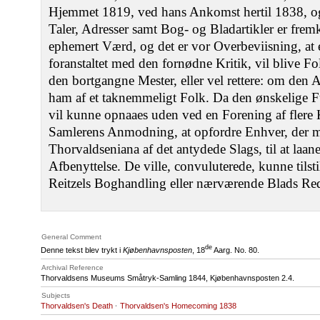
Hjemmet 1819, ved hans Ankomst hertil 1838, og
Taler, Adresser samt Bog- og Bladartikler er fre
ephemert Værd, og det er vor Overbeviisning, at
foranstaltet med den fornødne Kritik, vil blive F
den bortgangne Mester, eller vel rettere: om den
ham af et taknemmeligt Folk. Da den ønskelige F
vil kunne opnaaes uden ved en Forening af flere Kr
Samlerens Anmodning, at opfordre Enhver, der ma
Thorvaldseniana af det antydede Slags, til at laan
Afbenyttelse. De ville, convuluterede, kunne tils
Reitzels Boghandling eller nærværende Blads Red
General Comment
de
Denne tekst blev trykt i
Kjøbenhavnsposten
, 18
Aarg. No. 80.
Archival Reference
Thorvaldsens Museums Småtryk-Samling 1844, Kjøbenhavnsposten 2.4.
Subjects
Thorvaldsen's Death
·
Thorvaldsen's Homecoming 1838