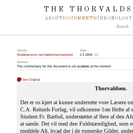
Spring navigation over
THE THORVALDS
ABOUT
DOCUMENTS
CHRONOLOGY
Search
Sender
Date
Redaktørerne ved Kjøbenhavnsposten
2.4.1844
[
+
]
Abstract
The commentary for this document is not available at the moment.
See Original
Thorvaldsen.
Det er os kjert at kunne underrette vore Læsere om
C.A. Reitzels Forlag, vil udkomme 1ste Hefte af
Student Fr. Barfod, understøttet af flere af den A
at samle. Det vil med den Fuldstændighed, som et 
meddele Alt, hvad der i de romerske Gilder, unde