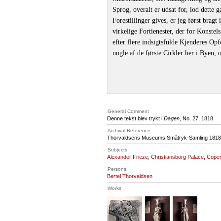
Sprog, overalt er udsat for, lod dette
Forestillinger gives, er jeg først brag
virkelige Fortienester, der for Konstels
efter flere indsigtsfulde Kjenderes Opf
nogle af de første Cirkler her i Byen, 
General Comment
Denne tekst blev trykt i
Dagen
, No. 27, 1818.
Archival Reference
Thorvaldsens Museums Småtryk-Samling 1818,
Subjects
Alexander Frieze, Christiansborg Palace, Cop
Persons
Bertel Thorvaldsen
Works