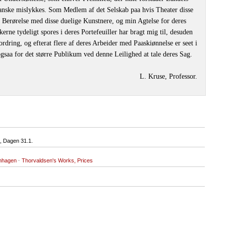
 ganske mislykkes. Som Medlem af det Selskab paa hvis Theater disse
t i Berørelse med disse duelige Kunstnere, og min Agtelse for deres
kerne tydeligt spores i deres Portefeuiller har bragt mig til, desuden
ordring, og efterat flere af deres Arbeider med Paaskiønnelse er seet i
ogsaa for det større Publikum ved denne Leilighed at tale deres Sag.
L. Kruse, Professor.
 Dagen 31.1.
enhagen
·
Thorvaldsen's Works, Prices