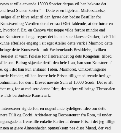
synes at ville anvende 15000 Specier derpaa vil han bekoste det
nd hvad Stenen koster.” – Dette er en ligefrem Misforstaaelse;
lges eller blive solgt til den første den bedste Bestiller for
Kunstværd og Værdien deraf er saa i Øiet faldende, at der hører en
k, hvorfor f. Ex. en Canova vist neppe vilde fordre mindre end
ar Kunstneren længe regnet det blandt sine klareste Ønsker, hvis Tid
unne efterlade engang i sit eget Atelier dette værk i Marmor; dette
bringe dette Kunstværk i mit Fædrenelands Besiddelse; hvilken
besielet af varm Følelse for Fædrelandet og dets Kongehus, tilbød
t ville som Bidrag skjænke dertil den hele Løn, han som Konstner af
dre, og i det han kun anslaaer Tiden, Marmoret, Omkostningerne
mede Hænder, vil han levere hele Frisen tilligemed tvende herlige
hronhimmel, for den i Brevet nævnte Sum af 15000 Scudi. Det er alt
ber mig for at realisere denne Idee, der udført vil bringe Thronsalen
re Tids berømteste Kunstværk.
interesserer sig derfor, en nogenlunde tydeligere Idee om dette
ere Tilli og Cochi, Arkitekter og Decorateurer fra Rom, til under
ngensgade at fremstille enkelte Partier af denne Frise i det jeg tillige
onsten at giøre Almeenheden opmærksom paa disse Mænd, der ved