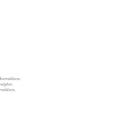
Thorvaldsen.
ulptor.
rvaldsen.