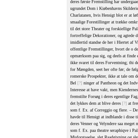
deres første Fremstilling har undergaa
ugrundet Dom i Kiøbenhavns Skilderi
Charlatanen, hvis Hensigt blot er at 
smaalige Forestillinger at trække omkr
til det store Theater og forskiellige Pa
fortreffelige Dekorationer, og agtede 
imidlertid standse de her i Hiertet af 
offentlige Fremstillinger, hvort de o 
opmærksom paa sig, og deels at finde e
ikke svaret til deres Forventning; thi d
for Mængden, seet her ofte før; de føl
romerske Prospekter, ikke at tale om d
Bel
[?]
ninger af Pantheon og det Indv
Interesse at have vakt, men Kiendernes
fremstilte Forsøg i deres egentlige Fag
det lykkes dem at blive deres
[?]
at fre
som f. Ex. af Correggio og flere. – De
havde til Hensigt at indblande i disse
deres Venner og Velyndere saa meget 
som f. Ex. paa theatre seraphiqve i P
Misforstaaelse, slet Raadgivning og sl