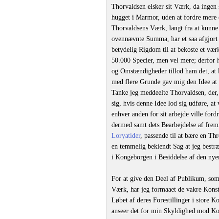
Thorvaldsen elsker sit Værk, da ingen 
hugget i Marmor, uden at fordre mere e
Thorvaldsens Værk, langt fra at kunne sæ
ovennævnte Summa, har et saa afgjort 
betydelig Rigdom til at bekoste et vær
50.000 Specier, men vel mere; derfor h
og Omstændigheder tillod ham det, at k
med flere Grunde gav mig den Idee at 
Tanke jeg meddeelte Thorvaldsen, der, 
sig, hvis denne Idee lod sig udføre, a
enhver anden for sit arbejde ville for
dermed samt dets Bearbejdelse af frem
Loryatider
, passende til at bære en T
en temmelig bekiendt Sag at jeg bestræ
i Kongeborgen i Besiddelse af den nye
For at give den Deel af Publikum, som 
Værk, har jeg formaaet de vakre Konstn
Løbet af deres Forestillinger i store Ko
anseer det for min Skyldighed mod K