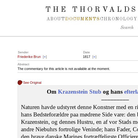
Spring navigation over
THE THORVALDS
ABOUT
DOCUMENTS
CHRONOLOGY
Search
Sender
Date
Friederike Brun
[
+
]
1817
[
+
]
Abstract
The commentary for this article is not available at the moment.
See Original
Om
Krazenstein Stub
og hans
efter
–––––––––
Naturen havde udstyret denne Konstner med en ri
hans Bedsteforældre paa mødrene Side vare: den 
Krazenstein, og dennes Hustru, en af vor Stads 
andre Niebuhrs fortrolige Veninde; hans Fader, 
den brave danske Marines fortræffeligste Officie