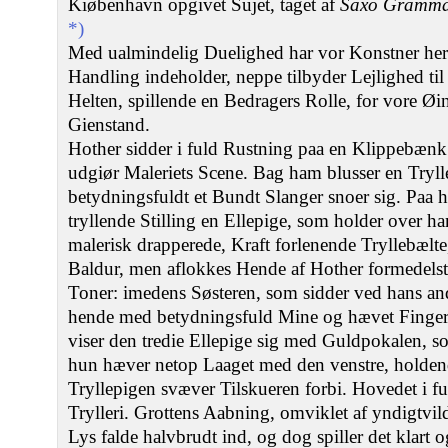
Kiøbenhavn opgivet Sujet, taget af
Saxo Gramma
*)
Med ualmindelig Duelighed har vor Konstner her u
Handling indeholder, neppe tilbyder Lejlighed til
Helten, spillende en Bedragers Rolle, for vore Øi
Gienstand.
Hother sidder i fuld Rustning paa en Klippebænk 
udgiør Maleriets Scene. Bag ham blusser en Tryll
betydningsfuldt et Bundt Slanger snoer sig. Paa hi
tryllende Stilling en Ellepige, som holder over h
malerisk drapperede, Kraft forlenende Tryllebælte,
Baldur, men aflokkes Hende af Hother formedelst
Toner: imedens Søsteren, som sidder ved hans and
hende med betydningsfuld Mine og hævet Finge
viser den tredie Ellepige sig med Guldpokalen, s
hun hæver netop Laaget med den venstre, holde
Tryllepigen svæver Tilskueren forbi. Hovedet i ful
Trylleri. Grottens Aabning, omviklet af yndigtvil
Lys falde halvbrudt ind, og dog spiller det klart 