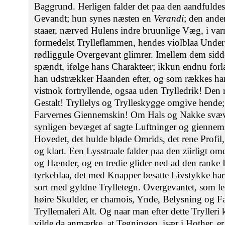
Baggrund. Herligen falder det paa den aandfuldes
Gevandt; hun synes næsten en
Verandi
; den ande
staaer, nærved Hulens indre bruunlige Væg, i va
formedelst Trylleflammen, hendes violblaa Under
rødliggule Overgevant glimrer. Imellem dem sidd
spændt, ifølge hans Charakteer; ikkun endnu for
han udstrækker Haanden efter, og som rækkes ham 
vistnok fortryllende, ogsaa uden Trylledrik! Den ran
Gestalt! Tryllelys og Trylleskygge omgive hende
Farvernes Giennemskin! Om Hals og Nakke svæve
synligen bevæget af sagte Luftninger og giennemst
Hovedet, det hulde bløde Omrids, det rene Profil,
og klart. Een Lysstraale falder paa den ziirligt 
og Hænder, og en tredie glider ned ad den ranke 
tyrkeblaa, det med Knapper besatte Livstykke har
sort med gyldne Trylletegn. Overgevantet, som let
høire Skulder, er chamois, Ynde, Belysning og Far
Tryllemaleri Alt. Og naar man efter dette Trylleri
vilde da anmærke, at Tegningen, især i Hother, er 