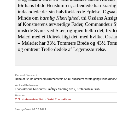
før hans blide Henslumren, arbeidede han kiærlig
indaandede det sin halvforklarede Følelse, Ogsaa e
Minde om
barnlig Kiærlighed
, thi Ossians Ansi
af Konstnerens ærværdige Fader, Commandeur Stu
mistede Synet ved Stær, og igien helbredet, fryd
Maleri med et Udtryk liigt det, med hvilket Ossian
– Maleriet har 33½ Tommers Brede og 43½ Tomme
og omtrent Trefierdedele af Legemsstørrelse.
General Comment
Dette er Bruns artikel om Kratzenstein Stub i publiceret første gang i tidsskriftet
A
Archival Reference
Thorvaldsens Museums Småtryk-Samling 1817, Kratzenstein-Stub
Persons
C.G. Kratzenstein Stub
·
Bertel Thorvaldsen
Last updated 10.02.2015