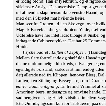
er rødlig blond: Han er lysebruun, og et rigtlok
skielmske Ansigt. Den averniske Damp stiger endn
ud af hendes slapt hensiunkne venstre Haand, og
med den i Skiødet mat hvilende høire.
Man seer fra Grotten ud i en Skovegn, over hvilk
Magisk Farveblanding, Coloritens Ynde, træffen
Udførelse have her intet ladet tilbage at ønske: og 
indtagende Cabinetsstykker. Det har 29 Tommer
Høide.
Psyche baaret i Luften af Zephyrer
. (Haandte
Mellem flere fortryllende og siælfulde Haandtegn
denne uudtømmelige Ideekreds, udvælger jeg end
egentligste Forstand, saaledes at hun endog uden
det) allerede ned fra Klippen, henover Bierg, Da
Luften, i en Stilling og Bevægelse, som i Gratie
enhver Sammenligning
. En livfuld Vrimmel af zi
Amoriner, bære, understøtte og omviste hende. Hu
sødthengiven, salig Halvbevidsthed imellem Va
lette Omrids, ligesom kun for Tilskueren, paa den