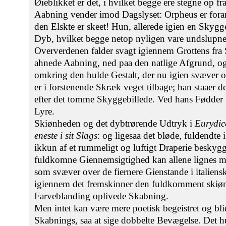
Øieblikket er det, i hvilket begge ere stegne op fr
Aabning vender imod Dagslyset: Orpheus er foran,
den Elskte er skeet! Hun, allerede igien en Skyg
Dyb, hvilket begge netop nyligen vare undslupne.
Oververdenen falder svagt igiennem Grottens fra 
ahnede Aabning, ned paa den natlige Afgrund, og
omkring den hulde Gestalt, der nu igien svæver 
er i forstenende Skræk veget tilbage; han staaer
efter det tomme Skyggebillede. Ved hans Fødder l
Lyre.
Skiønheden og det dybtrørende Udtryk i
Eurydic
eneste i sit Slags
: og ligesaa det bløde, fuldendte 
ikkun af et rummeligt og luftigt Draperie beskyg
fuldkomne Giennemsigtighed kan allene lignes med
som svæver over de fiernere Gienstande i italien
igiennem det fremskinner den fuldkomment skiønt 
Farveblanding oplivede Skabning.
Men intet kan være mere poetisk begeistret og bli
Skabnings, saa at sige dobbelte Bevægelse. Det 