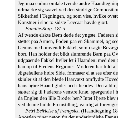
Jeg maa endnu omtale tvende andre Haandtegnin
udmærke sig saavel ved den sindrige Compositio
Sikkerhed i Tegningen, og som vise, hvilke over
Konstner i sine to sidste Leveaar havde giort.
Familie-Sorg
. 1815
Af tvende elskte Børn døde det yngste. Faderen si
støttet paa Armen, Foden paa en Skammel, og seer
Genius med omvendt Fakkel, som i sagte Bevæge
bort. Han holder det blidt slumrende Barn paa 
udgaaende Fakkel hviler let i Haanden: med den 
han op til Fredens Regioner. Moderen har fuld af 
Ægtefællens høire Side, formaaer ei at see efter 
skiuler sit af den bløde Haarvæxt omflydte Hov
hans høire Haand glider ned i hendes. Den ældre,
støtter sig til Faderens venstre Knæ, spørgende i
da Englen den lille Broder hen? Intet Hjerte blev
ved denne hulde Fremstilling, værdig at forevige
Petri Befrielse af Fængslet
. (Haandtegning 18
Apostlen triner netop fra det underjordiske Fængse