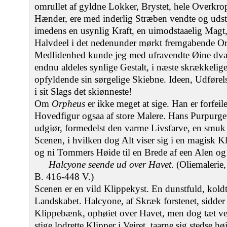
omrullet af gyldne Lokker, Brystet, hele Overkr
Hænder, ere med inderlig Stræben vendte og udst
imedens en usynlig Kraft, en uimodstaaelig Mag
Halvdeel i det nedenunder mørkt fremgabende Or
Medlidenhed kunde jeg med ufravendte Øine dvæl
endnu aldeles synlige Gestalt, i næste skrækkelig
opfyldende sin sørgelige Skiebne. Ideen, Udførel
i sit Slags det skiønneste!
Om
Orpheus
er ikke meget at sige. Han er forfei
Hovedfigur ogsaa af store Malere. Hans Purpurge
udgiør, formedelst den varme Livsfarve, en smuk C
Scenen, i hvilken dog Alt viser sig i en magisk K
og ni Tommers Høide til en Brede af een Alen o
Halcyone seende ud over Havet
. (Oliemalerie
B. 416-448 V.)
Scenen er en vild Klippekyst. En dunstfuld, kold
Landskabet. Halcyone, af Skræk forstenet, sidde
Klippebænk, ophøiet over Havet, men dog tæt ve
stige lodrette Klipper i Veiret, taarne sig stedse