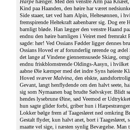
Harpe
hænger. Med den venstre Arm paa Knæet, ha
Kind paa Haanden, den høire har været nedsiunke
Side staaer, tæt ved ham Alpin, Heltesønnen, i h
fremspirende Heltekraft aabenbarer sig. Dog ere
barnligt bløde. Han lægger den venstre Haand pa
endnu den høire barnligen i Veiret med fremrakt
sagde: hør! Ved Ossians Fødder ligger dennes b
Ossians Hoved er af forunderlig rørende og ædel
det lange af Vindene giennemsusede Skiæg, omgi
endnu friskblomstrende Oldings-Aasyn, i hvilket
aabne Øie kæmper med det indre Syns høieste Kla
Hoved svæver
Malvina
, den elskte, aandsfortroli
Gevant, langt henflydende om den halvt seete, hal
sig som Nymaanen bag brudte Sølvskyer. Blidt sø
hendes lysebrune Øine, sød Veemod er Udtrykket
hun sagte glider forbi, griber hun i Harpestrænge
Lokker bølge frem af Taagesløret ned omkring B
Gestalt flyder, kun halvt anet, bort i Taagesløre
maatte vel sige, i næsten synlig Bevægelse. Man t