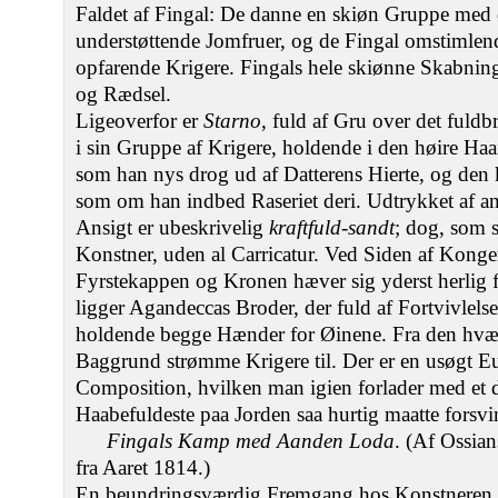
Faldet af Fingal: De danne en skiøn Gruppe me
understøttende Jomfruer, og de Fingal omstimlen
opfarende Krigere. Fingals hele skiønne Skabnin
og Rædsel.
Ligeoverfor er
Starno
, fuld af Gru over det fuldb
i sin Gruppe af Krigere, holdende i den høire Ha
som han nys drog ud af Datterens Hierte, og den
som om han indbed Raseriet deri. Udtrykket af an
Ansigt er ubeskrivelig
kraftfuld-sandt
; dog, som 
Konstner, uden al Carricatur. Ved Siden af Kong
Fyrstekappen og Kronen hæver sig yderst herlig f
ligger Agandeccas Broder, der fuld af Fortvivlelse 
holdende begge Hænder for Øinene. Fra den hvæl
Baggrund strømme Krigere til. Der er en usøgt Eu
Composition, hvilken man igien forlader med et d
Haabefuldeste paa Jorden saa hurtig maatte forsvi
Fingals Kamp med Aanden Loda
. (Af Ossia
fra Aaret 1814.)
En beundringsværdig Fremgang hos Konstneren er 