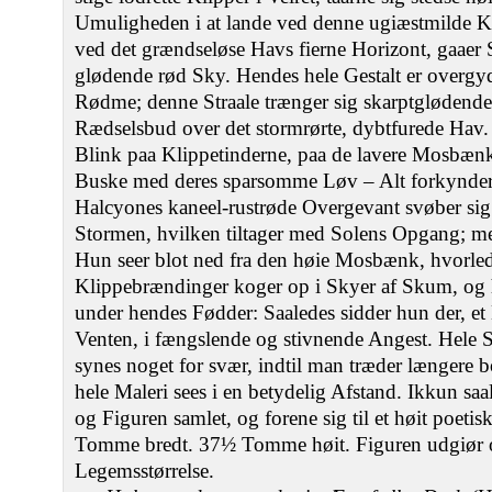
Umuligheden i at lande ved denne ugiæstmilde K
ved det grændseløse Havs fierne Horizont, gaaer 
glødende rød Sky. Hendes hele Gestalt er overgyde
Rødme; denne Straale trænger sig skarptglødende 
Rædselsbud over det stormrørte, dybtfurede Hav
Blink paa Klippetinderne, paa de lavere Mosbæn
Buske med deres sparsomme Løv – Alt forkynder 
Halcyones kaneel-rustrøde Overgevant svøber sig
Stormen, hvilken tiltager med Solens Opgang; m
Hun seer blot ned fra den høie Mosbænk, hvorle
Klippebrændinger koger op i Skyer af Skum, og 
under hendes Fødder: Saaledes sidder hun der, et
Venten, i fængslende og stivnende Angest. Hele 
synes noget for svær, indtil man træder længere b
hele Maleri sees i en betydelig Afstand. Ikkun sa
og Figuren samlet, og forene sig til et høit poetisk
Tomme bredt. 37½ Tomme høit. Figuren udgiør o
Legemsstørrelse.