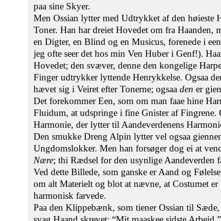
paa sine Skyer.
Men Ossian lytter med Udtrykket af den høieste H
Toner. Han har dreiet Hovedet om fra Haanden, 
en Digter, en Blind og en Musicus, forenede i ee
jeg ofte seer det hos min Ven Huber i Genf!). Haa
Hovedet; den svæver, denne den kongelige Harpe
Finger udtrykker lyttende Henrykkelse. Ogsaa de
hævet sig i Veiret efter Tonerne; ogsaa
den
er gie
Det forekommer Een, som om man faae hine Harmo
Fluidum, at udspringe i fine Gnister af Fingrene. 
Harmonie, der lytter til Aandeverdenens Harmoni
Den smukke Dreng Alpin lytter vel ogsaa gienne
Ungdomslokker. Men han forsøger dog ei at ven
Nære
; thi Rædsel for den usynlige Aandeverden 
Ved dette Billede, som ganske er Aand og Følelse, 
om alt Materielt og blot at nævne, at Costumet er
harmonisk farvede.
Paa den Klippebænk, som tiener Ossian til Sæde,
svag Haand skrevet: “Mit maaskee sidste Arbeid,” 