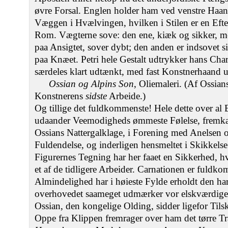
øvre Forsal. Englen holder ham ved venstre Haan
Væggen i Hvælvingen, hvilken i Stilen er en Efter
Rom. Vægterne sove: den ene, kiæk og sikker, m
paa Ansigtet, sover dybt; den anden er indsovet 
paa Knæet. Petri hele Gestalt udtrykker hans Char
særdeles klart udtænkt, med fast Konstnerhaand u
Ossian og Alpins Son
, Oliemaleri. (Af Ossian
Konstnerens
sidste
Arbeide.)
Og tillige det fuldkommenste! Hele dette over al B
udaander Veemodigheds ømmeste Følelse, fremka
Ossians Nattergalklage, i Forening med Anelsen 
Fuldendelse, og inderligen hensmeltet i Skikkelse
Figurernes Tegning har her faaet en Sikkerhed,
et af de tidligere Arbeider. Carnationen er fuld
Almindelighed har i høieste Fylde erholdt den 
overhovedet saameget udmærker vor elskværdige
Ossian, den kongelige Olding, sidder ligefor Tils
Oppe fra Klippen fremrager over ham det tørre T