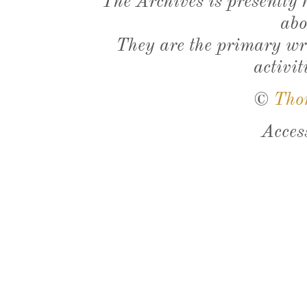
The Archives is presently
abo
They are the primary wri
activit
©
Tho
Acces