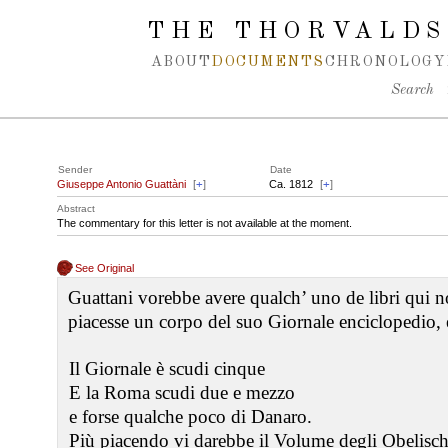
Spring navigation over
THE THORVALDS
ABOUT
DOCUMENTS
CHRONOLOGY
Search
Sender
Date
Giuseppe Antonio Guattàni
[
+
]
Ca. 1812
[
+
]
Abstract
The commentary for this letter is not available at the moment.
See Original
Guattani vorebbe avere qualch’ uno de libri qui no
piacesse un corpo del suo Giornale enciclopedio
Il Giornale è scudi cinque
E la Roma scudi due e mezzo
e forse qualche poco di Danaro.
Più piacendo vi darebbe il Volume degli Obelisch