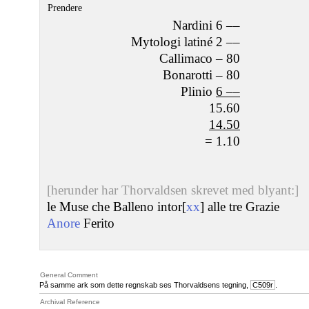
Prendere
Nardini 6 ––
Mytologi latiné 2 ––
Callimaco – 80
Bonarotti – 80
Plinio
6 ––
15.60
14.50
= 1.10
[herunder har Thorvaldsen skrevet med blyant:]
le Muse che Balleno intor[
xx
] alle tre Grazie
Anore
Ferito
General Comment
På samme ark som dette regnskab ses Thorvaldsens tegning,
C509r
.
Archival Reference