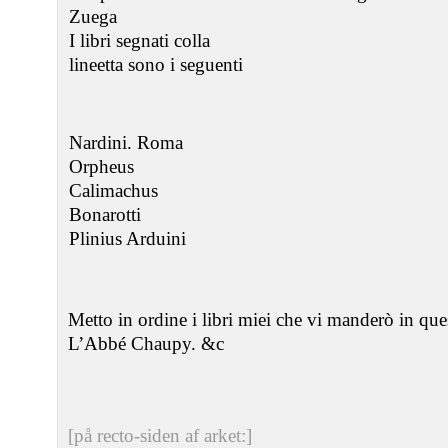
Zuega
I libri segnati colla
lineetta sono i seguenti
Nardini. Roma
Orpheus
Calimachus
Bonarotti
Plinius Arduini
Metto in ordine i libri miei che vi manderò in ques
L’Abbé Chaupy. &c
[på recto-siden af arket:]