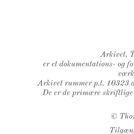
Arkivet,
er et dokumentations- og f
værk,
Arkivet rummer p.t. 10323 d
De er de primære skriftlige
©
Tho
Tilgæn