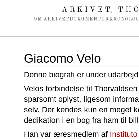
Spring navigation over
ARKIVET
THO
,
OM ARKIVET
DOKUMENTER
KRONOLOG
Giacomo Velo
Denne biografi er under udarbejd
Velos forbindelse til Thorvaldsen 
sparsomt oplyst, ligesom inform
selv. Der kendes kun en meget ko
dedikation i en bog fra ham til bi
Han var æresmedlem af
Instituto