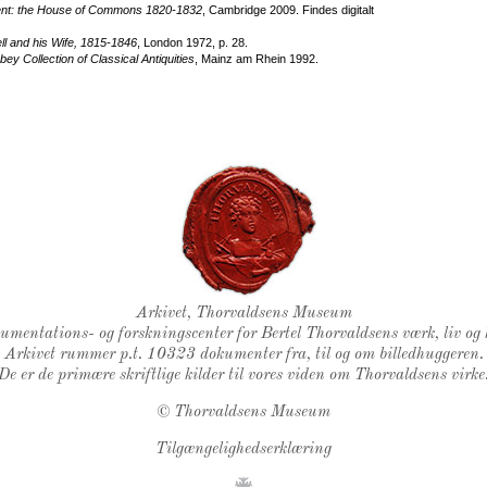
ment: the House of Commons 1820-1832
, Cambridge 2009. Findes digitalt
ll and his Wife, 1815-1846
, London 1972, p. 28.
y Collection of Classical Antiquities
, Mainz am Rhein 1992.
Thorvaldsens Segl
Arkivet, Thorvaldsens Museum
kumentations- og forskningscenter for Bertel Thorvaldsens værk, liv og 
Arkivet rummer p.t. 10323 dokumenter fra, til og om billedhuggeren.
De er de primære skriftlige kilder til vores viden om Thorvaldsens virke
©
Thorvaldsens Museum
Tilgængelighedserklæring