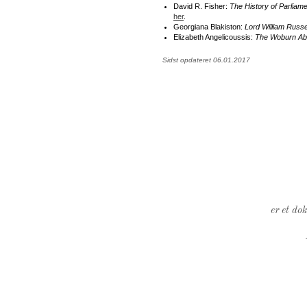
David R. Fisher:
The History of Parlia
her
.
Georgiana Blakiston:
Lord William Russe
Elizabeth Angelicoussis:
The Woburn Abbe
Sidst opdateret 06.01.2017
er et do