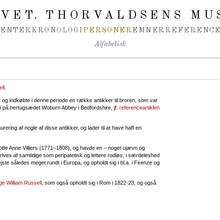
IVET
THORVALDSENS MU
,
MENTER
KRONOLOGI
PERSONER
EMNER
REFERENCE
Alfabetisk
ll
.
n, og indkøbte i denne periode en række antikker til broren, som var
eri på hertugsædet Woburn Abbey i Bedfordshire, jf.
referenceartiklen
ering af nogle af disse antikker, og lader til at have haft en
lotte Anne Villiers (1771–1808), og havde en – noget ujævn og
skrives af samtidige som peripatetisk og lettere rodløs, i særdeleshed
ejste således meget rundt i Europa, og opholdt sig i bl.a. i Firenze og
e William Russell
, som også opholdt sig i Rom i 1822-23, og også