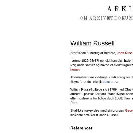
Spring navigation over
ARK
OM ARKIVET
DOKU
William Russell
Bror til den 6. hertug af Bedford,
John Russe
I årene 1822-25(6?) opholdt han sig i Italie
ivrig antik-samler og havde et skulpturgall
herom
.
Thorvaldsen var inddraget i indkøb og restaur
tilsynsførende rolle, jf.
dette brev
.
William Russell giftede sig i 1789 med Char
afbrudt – politisk karriere. Hans livsstil be
efter hustruens for tidlige død i 1808. Han r
Rom.
Skal ikke forveksles med sin brorsøn
Georg
indkøbte antikker til John Russell.
Referencer