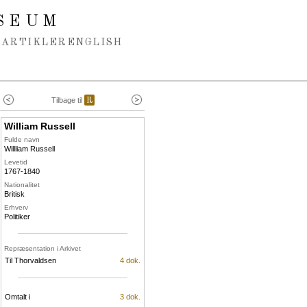
SEUM
ARTIKLER
ENGLISH
Tilbage til
R
William Russell
Fulde navn
Willliam Russell
Levetid
1767-1840
Nationalitet
Britisk
Erhverv
Politiker
Repræsentation i Arkivet
Til Thorvaldsen
4 dok.
Omtalt i
3 dok.