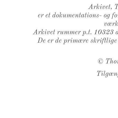
Arkivet,
er et dokumentations- og f
værk,
Arkivet rummer p.t. 10323 d
De er de primære skriftlige
©
Tho
Tilgæn