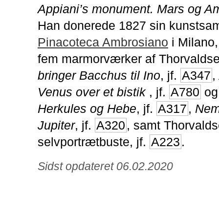
Appiani’s monument. Mars og A
Han donerede 1827 sin kunstsaml
Pinacoteca Ambrosiano
i Milano,
fem marmorværker af Thorvalds
bringer Bacchus til Ino
, jf.
A347
,
Venus over et bistik
, jf.
A780
o
Herkules og Hebe
, jf.
A317
,
Nem
Jupiter
, jf.
A320
, samt Thorvald
selvportrætbuste, jf.
A223
.
Sidst opdateret 06.02.2020