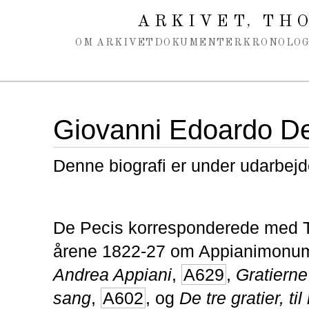
Spring navigation over
ARKIVET
THO
,
OM ARKIVET
DOKUMENTER
KRONOLOG
Giovanni Edoardo D
Denne biografi er under udarbejd
De Pecis korresponderede med T
årene 1822-27 om Appianimonume
Andrea Appiani
,
A629
,
Gratierne 
sang
,
A602
, og
De tre gratier, ti