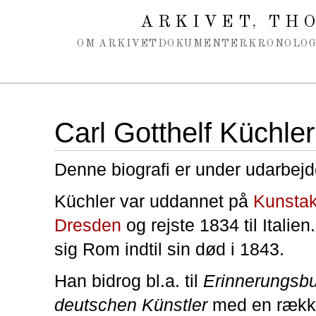
Spring navigation over
ARKIVET
THO
,
OM ARKIVET
DOKUMENTER
KRONOLOG
Carl Gotthelf Küchler
Denne biografi er under udarbejd
Küchler var uddannet på
Kunsta
Dresden
og rejste 1834 til Italie
sig Rom indtil sin død i 1843.
Han bidrog bl.a. til
Erinnerungsb
deutschen Künstler
med en rækk