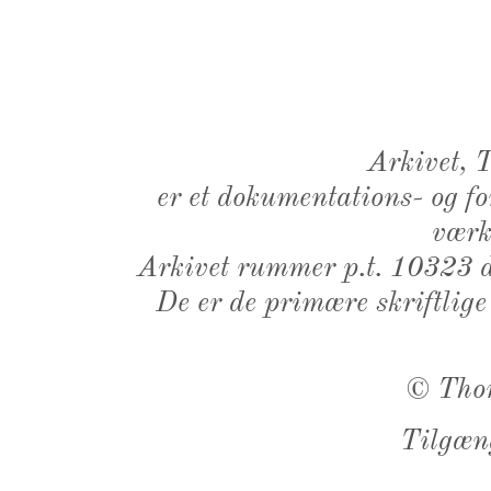
Arkivet,
er et dokumentations- og f
værk,
Arkivet rummer p.t. 10323 d
De er de primære skriftlige
©
Tho
Tilgæn