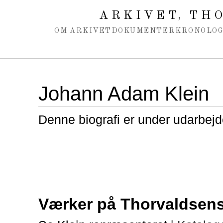
Spring navigation over
ARKIVET
THO
,
OM ARKIVET
DOKUMENTER
KRONOLOG
Johann Adam Klein
Denne biografi er under udarbejd
Værker på Thorvaldse