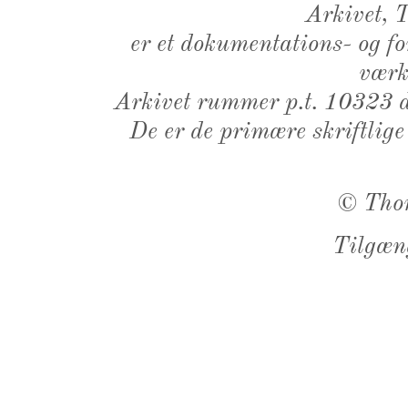
Arkivet,
er et dokumentations- og f
værk,
Arkivet rummer p.t. 10323 d
De er de primære skriftlige
©
Tho
Tilgæn