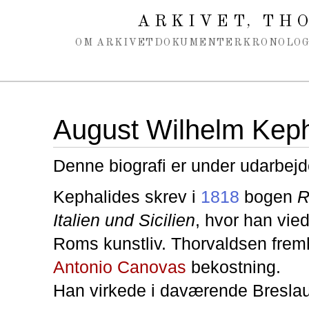
Spring navigation over
ARKIVET
THO
,
OM ARKIVET
DOKUMENTER
KRONOLOG
August Wilhelm Keph
Denne biografi er under udarbejd
Kephalides skrev i
1818
bogen
R
Italien und Sicilien
, hvor han viede
Roms kunstliv. Thorvaldsen fre
Antonio Canovas
bekostning.
Han virkede i daværende Breslau