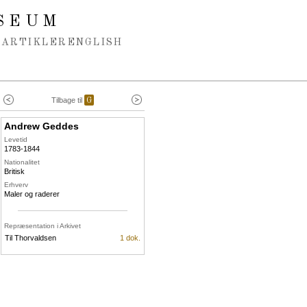
SEUM
ARTIKLER
ENGLISH
Tilbage til
G
Andrew Geddes
Levetid
1783-1844
Nationalitet
Britisk
Erhverv
Maler og raderer
Repræsentation i Arkivet
Til Thorvaldsen
1 dok.