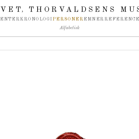
IVET
THORVALDSENS MU
,
MENTER
KRONOLOGI
PERSONER
EMNER
REFERENCE
Alfabetisk