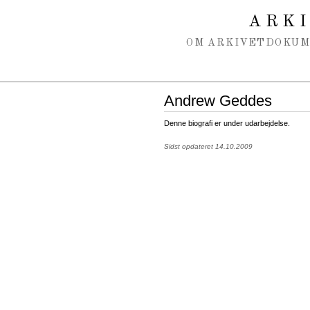
Spring navigation over
ARK
OM ARKIVET
DOKU
Andrew Geddes
Denne biografi er under udarbejdelse.
Sidst opdateret 14.10.2009