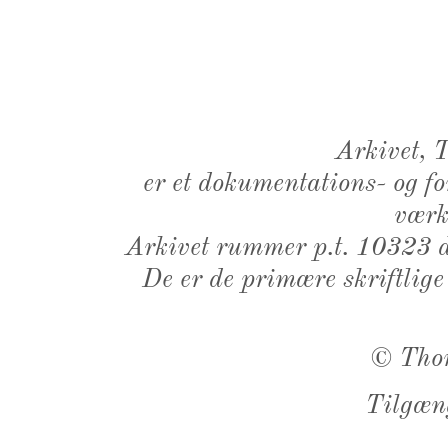
Arkivet,
er et dokumentations- og f
værk,
Arkivet rummer p.t. 10323 d
De er de primære skriftlige
©
Tho
Tilgæn