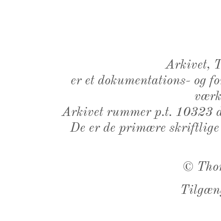
Arkivet,
er et dokumentations- og f
værk,
Arkivet rummer p.t. 10323 d
De er de primære skriftlige
©
Tho
Tilgæn