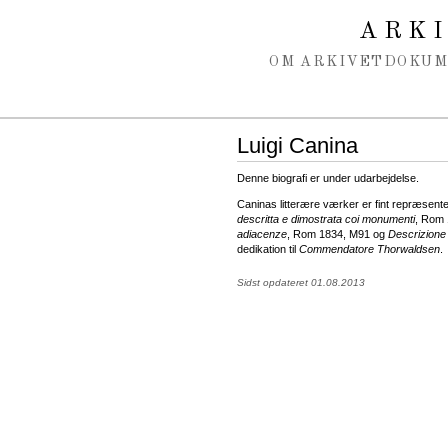
Spring navigation over
ARK
OM ARKIVET
DOKU
Luigi Canina
Denne biografi er under udarbejdelse.
Caninas litterære værker er fint repræsent
descritta e dimostrata coi monumenti
, Rom
adiacenze
, Rom 1834, M91 og
Descrizione 
dedikation til
Commendatore Thorwaldsen
.
Sidst opdateret 01.08.2013