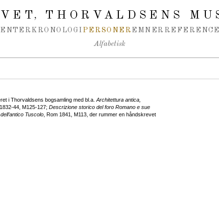
IVET
THORVALDSENS MU
,
MENTER
KRONOLOGI
PERSONER
EMNER
REFERENCE
Alfabetisk
eret i Thorvaldsens bogsamling med bl.a.
Architettura antica,
 1832-44, M125-127;
Descrizione storico del foro Romano e sue
dell’antico Tuscolo
, Rom 1841, M113, der rummer en håndskrevet