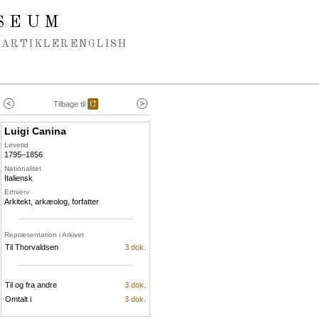
SEUM
ARTIKLER
ENGLISH
Tilbage til
C
Luigi Canina
Levetid
1795–1856
Nationalitet
Italiensk
Erhverv
Arkitekt, arkæolog, forfatter
Repræsentation i Arkivet
Til Thorvaldsen
3 dok.
Til og fra andre
3 dok.
Omtalt i
3 dok.