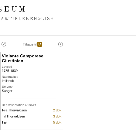
SEUM
ARTIKLER
ENGLISH
Tilbage til
C
Violante Camporese
Giustiniani
Levetid
1785-1839
Nationalitet
Italiensk
Erhverv
Sanger
Repræsentation i Arkivet
Fra Thorvaldsen
2 dok.
Til Thorvaldsen
3 dok.
I alt
5 dok.