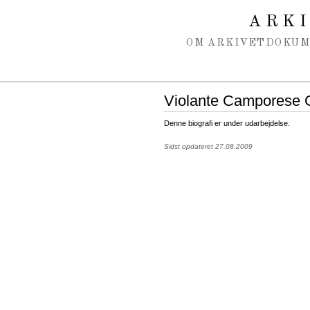
Spring navigation over
ARK
OM ARKIVET
DOKU
Violante Camporese G
Denne biografi er under udarbejdelse.
Sidst opdateret 27.08.2009