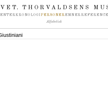
IVET
THORVALDSENS MU
,
MENTER
KRONOLOGI
PERSONER
EMNER
REFERENCE
Alfabetisk
iustiniani