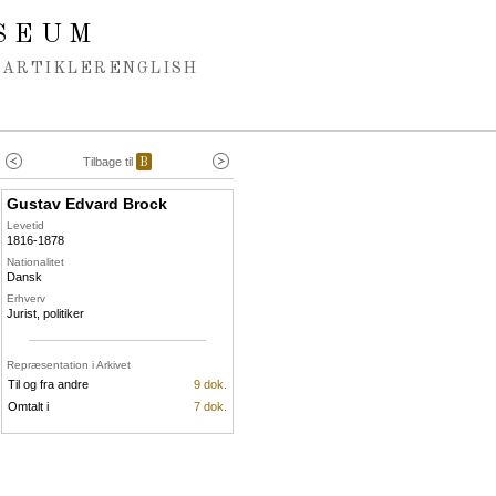
SEUM
ARTIKLER
ENGLISH
Tilbage til
B
Gustav Edvard Brock
Levetid
1816-1878
Nationalitet
Dansk
Erhverv
Jurist, politiker
Repræsentation i Arkivet
Til og fra andre
9 dok.
Omtalt i
7 dok.