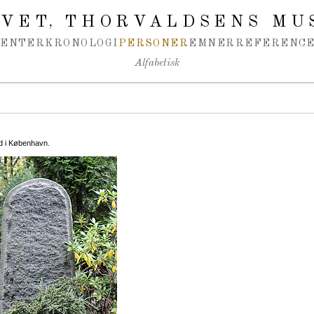
IVET
THORVALDSENS MU
,
MENTER
KRONOLOGI
PERSONER
EMNER
REFERENCE
Alfabetisk
d i København.