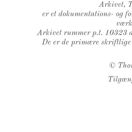
Arkivet,
er et dokumentations- og f
værk,
Arkivet rummer p.t. 10323 d
De er de primære skriftlige
©
Tho
Tilgæn