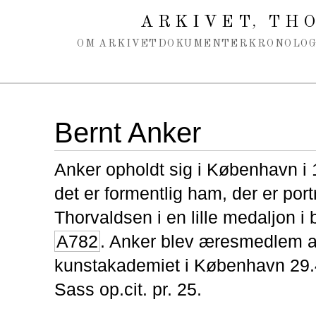
Spring navigation over
ARKIVET
THO
,
OM ARKIVET
DOKUMENTER
KRONOLOG
Bernt Anker
Anker opholdt sig i København i
det er formentlig ham, der er port
Thorvaldsen i en lille medaljon i 
A782
. Anker blev æresmedlem a
kunstakademiet i København 29.4
Sass op.cit. pr. 25.